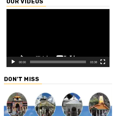
OUR VIDEOS
Video
Player
00:00
03:38
DON'T MISS