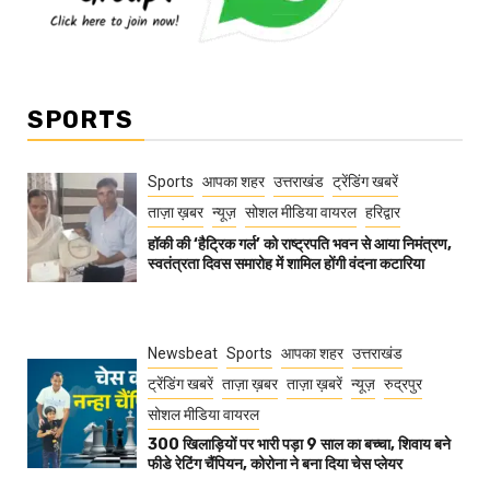
SPORTS
Sports
आपका शहर
उत्तराखंड
ट्रेंडिंग खबरें
ताज़ा ख़बर
न्यूज़
सोशल मीडिया वायरल
हरिद्वार
हॉकी की ‘हैट्रिक गर्ल’ को राष्ट्रपति भवन से आया निमंत्रण,
स्वतंत्रता दिवस समारोह में शामिल होंगी वंदना कटारिया
Newsbeat
Sports
आपका शहर
उत्तराखंड
ट्रेंडिंग खबरें
ताज़ा ख़बर
ताज़ा ख़बरें
न्यूज़
रुद्रपुर
सोशल मीडिया वायरल
300 खिलाड़ियों पर भारी पड़ा 9 साल का बच्चा, शिवाय बने
फीडे रेटिंग चैंपियन, कोरोना ने बना दिया चेस प्लेयर