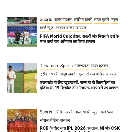
Sports
खबर हटकर
ट्रेंडिंग खबरें
ताज़ा ख़बरें
न्यूज़
वर्ल्ड न्यूज़
सोशल मीडिया वायरल
FIFA World Cup: ईरान, सऊदी और मिस्र ने ड्रॉ के
साथ वर्ल्ड कप अभियान का किया आगाज
Dehardun
Sports
उत्तराखंड
खबर हटकर
ट्रेंडिंग खबरें
ताज़ा ख़बरें
न्यूज़
सोशल मीडिया वायरल
उत्तराखंड के लिए खुशखबरी, राज्य के दो खिलाड़ियों का
इंडिया U-19 क्रिकेट टीम में चयन, लक्ष्य बने उप कप्तान
Sports
ट्रेंडिंग खबरें
ताज़ा ख़बरें
न्यूज़
मनोरंजन
सोशल मीडिया वायरल
RCB के सिर सजा IPL 2026 का ताज, MI और CSK