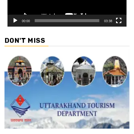
00:00
03:38
DON'T MISS