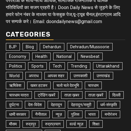
परंपराओ के साथ-साथ आर्थिक, सामाजिक राजनीतिक व धार्मिक
गतिविधियों का सजग प्रहरी है। Doon Daily News से जुड़ने के लिए
हमारे फोन नंबर के माध्यम या फेसबुक पेज,यू-ट्यूब चैनल,इंस्टाग्राम आदि
पर सम्पर्क करे। Email: doondailynews@gmail.com
CATEGORIES
BJP
Blog
Dehardun
Dehradun/Mussoorie
Economy
Health
National
Newsbeat
Politics
Sports
Tech
Trending
Uttarakhand
World
अपराध
आपका शहर
उत्तरकाशी
उत्तराखंड
ऋषिकेश
खबर हटकर
चलो चले देवभूमि
चारधाम
चारधाम यात्रा
ट्रेंडिंग खबरें
ताज़ा ख़बर
ताज़ा ख़बरें
दिल्ली
दुर्घटना
देश-विदेश
देहरादून
देहरादून/मसूरी
धर्म-संस्कृति
धामी सरकार
नैनीताल
न्यूज़
पुलिस
भारत
मनोरंजन
मौसम
रुद्रपुर
रुद्रप्रयाग
वर्ल्ड न्यूज़
शिक्षा