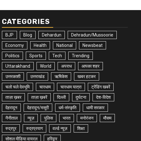
CATEGORIES
BJP
Blog
Dehardun
Dehradun/Mussoorie
Economy
Health
National
Newsbeat
Politics
Sports
Tech
Trending
Uttarakhand
World
अपराध
आपका शहर
उत्तरकाशी
उत्तराखंड
ऋषिकेश
खबर हटकर
चलो चले देवभूमि
चारधाम
चारधाम यात्रा
ट्रेंडिंग खबरें
ताज़ा ख़बर
ताज़ा ख़बरें
दिल्ली
दुर्घटना
देश-विदेश
देहरादून
देहरादून/मसूरी
धर्म-संस्कृति
धामी सरकार
नैनीताल
न्यूज़
पुलिस
भारत
मनोरंजन
मौसम
रुद्रपुर
रुद्रप्रयाग
वर्ल्ड न्यूज़
शिक्षा
सोशल मीडिया वायरल
हरिद्वार