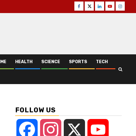
Facebook
Twitter
Linkedin
Youtube
Instagr
IME
HEALTH
SCIENCE
SPORTS
TECH
FOLLOW US
Facebook
Instagram
X
YouTube