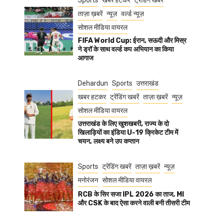
Sports
खबर हटकर
ट्रेंडिंग खबरें
ताज़ा ख़बरें
न्यूज़
वर्ल्ड न्यूज़
सोशल मीडिया वायरल
FIFA World Cup: ईरान, सऊदी और मिस्र
ने ड्रॉ के साथ वर्ल्ड कप अभियान का किया
आगाज
Dehardun
Sports
उत्तराखंड
खबर हटकर
ट्रेंडिंग खबरें
ताज़ा ख़बरें
न्यूज़
सोशल मीडिया वायरल
उत्तराखंड के लिए खुशखबरी, राज्य के दो
खिलाड़ियों का इंडिया U-19 क्रिकेट टीम में
चयन, लक्ष्य बने उप कप्तान
Sports
ट्रेंडिंग खबरें
ताज़ा ख़बरें
न्यूज़
मनोरंजन
सोशल मीडिया वायरल
RCB के सिर सजा IPL 2026 का ताज, MI
और CSK के बाद ऐसा करने वाली बनी तीसरी टीम