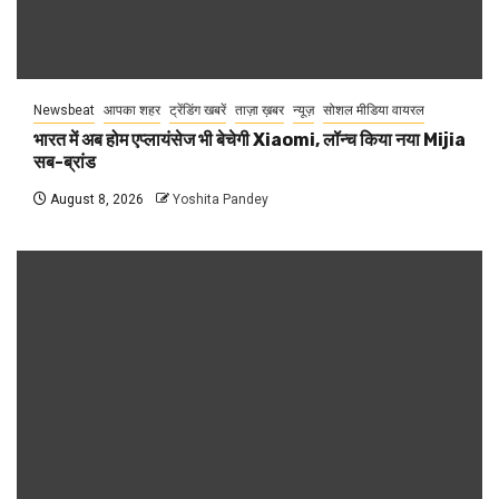
Newsbeat
आपका शहर
ट्रेंडिंग खबरें
ताज़ा ख़बर
न्यूज़
सोशल मीडिया वायरल
भारत में अब होम एप्लायंसेज भी बेचेगी Xiaomi, लॉन्च किया नया Mijia
सब-ब्रांड
August 8, 2026
Yoshita Pandey