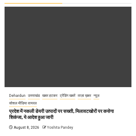
Dehardun
उत्तराखंड
खबर हटकर
ट्रेंडिंग खबरें
ताज़ा ख़बर
न्यूज़
सोशल मीडिया वायरल
प्रदेश में नकली डेयरी उत्पादों पर सख्ती, मिलावटखोरों पर कसेगा
शिकंजा, ये आदेश हुआ जारी
August 8, 2026
Yoshita Pandey