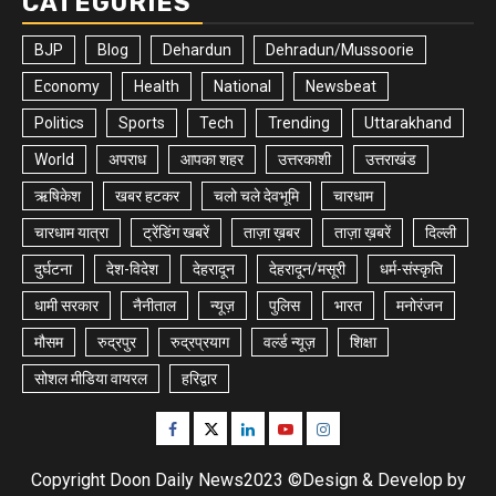
CATEGORIES
BJP
Blog
Dehardun
Dehradun/Mussoorie
Economy
Health
National
Newsbeat
Politics
Sports
Tech
Trending
Uttarakhand
World
अपराध
आपका शहर
उत्तरकाशी
उत्तराखंड
ऋषिकेश
खबर हटकर
चलो चले देवभूमि
चारधाम
चारधाम यात्रा
ट्रेंडिंग खबरें
ताज़ा ख़बर
ताज़ा ख़बरें
दिल्ली
दुर्घटना
देश-विदेश
देहरादून
देहरादून/मसूरी
धर्म-संस्कृति
धामी सरकार
नैनीताल
न्यूज़
पुलिस
भारत
मनोरंजन
मौसम
रुद्रपुर
रुद्रप्रयाग
वर्ल्ड न्यूज़
शिक्षा
सोशल मीडिया वायरल
हरिद्वार
Facebook
Twitter
Linkedin
Youtube
Instagram
Copyright Doon Daily News2023 ©Design & Develop by