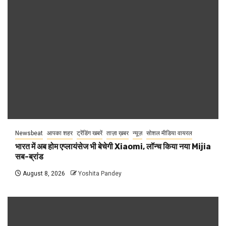
Newsbeat
आपका शहर
ट्रेंडिंग खबरें
ताज़ा ख़बर
न्यूज़
सोशल मीडिया वायरल
भारत में अब होम एप्लायंसेज भी बेचेगी Xiaomi, लॉन्च किया नया Mijia
सब-ब्रांड
August 8, 2026
Yoshita Pandey