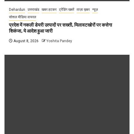
Dehardun
उत्तराखंड
खबर हटकर
ट्रेंडिंग खबरें
ताज़ा ख़बर
न्यूज़
सोशल मीडिया वायरल
प्रदेश में नकली डेयरी उत्पादों पर सख्ती, मिलावटखोरों पर कसेगा
शिकंजा, ये आदेश हुआ जारी
August 8, 2026
Yoshita Pandey