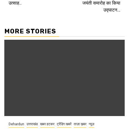
उत्साह..
जयंती समारोह का किया
उद्घाटन…
MORE STORIES
Dehardun
उत्तराखंड
खबर हटकर
ट्रेंडिंग खबरें
ताज़ा ख़बर
न्यूज़