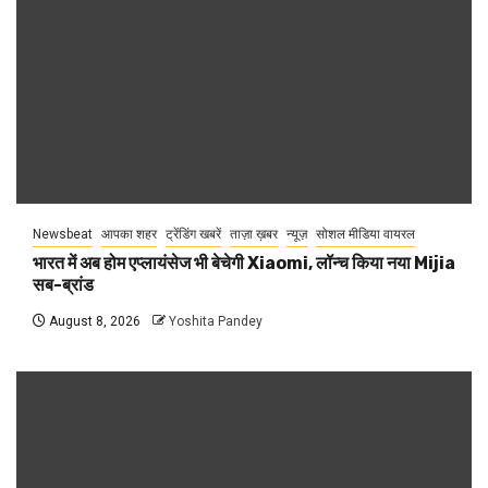
Newsbeat
आपका शहर
ट्रेंडिंग खबरें
ताज़ा ख़बर
न्यूज़
सोशल मीडिया वायरल
भारत में अब होम एप्लायंसेज भी बेचेगी Xiaomi, लॉन्च किया नया Mijia
सब-ब्रांड
August 8, 2026
Yoshita Pandey