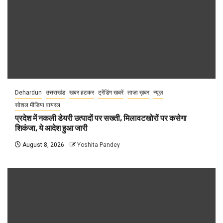
Dehardun
उत्तराखंड
खबर हटकर
ट्रेंडिंग खबरें
ताज़ा ख़बर
न्यूज़
सोशल मीडिया वायरल
प्रदेश में नकली डेयरी उत्पादों पर सख्ती, मिलावटखोरों पर कसेगा
शिकंजा, ये आदेश हुआ जारी
August 8, 2026
Yoshita Pandey