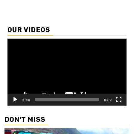
OUR VIDEOS
Video
Player
00:00
03:38
DON'T MISS