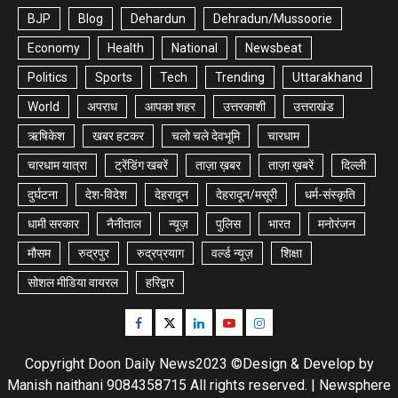
BJP
Blog
Dehardun
Dehradun/Mussoorie
Economy
Health
National
Newsbeat
Politics
Sports
Tech
Trending
Uttarakhand
World
अपराध
आपका शहर
उत्तरकाशी
उत्तराखंड
ऋषिकेश
खबर हटकर
चलो चले देवभूमि
चारधाम
चारधाम यात्रा
ट्रेंडिंग खबरें
ताज़ा ख़बर
ताज़ा ख़बरें
दिल्ली
दुर्घटना
देश-विदेश
देहरादून
देहरादून/मसूरी
धर्म-संस्कृति
धामी सरकार
नैनीताल
न्यूज़
पुलिस
भारत
मनोरंजन
मौसम
रुद्रपुर
रुद्रप्रयाग
वर्ल्ड न्यूज़
शिक्षा
सोशल मीडिया वायरल
हरिद्वार
Facebook
Twitter
Linkedin
Youtube
Instagram
Copyright Doon Daily News2023 ©Design & Develop by
Manish naithani 9084358715 All rights reserved.
|
Newsphere