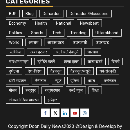
CATEGORIES
BJP
Blog
Dehardun
Dehradun/Mussoorie
Economy
Health
National
Newsbeat
Politics
Sports
Tech
Trending
Uttarakhand
World
अपराध
आपका शहर
उत्तरकाशी
उत्तराखंड
ऋषिकेश
खबर हटकर
चलो चले देवभूमि
चारधाम
चारधाम यात्रा
ट्रेंडिंग खबरें
ताज़ा ख़बर
ताज़ा ख़बरें
दिल्ली
दुर्घटना
देश-विदेश
देहरादून
देहरादून/मसूरी
धर्म-संस्कृति
धामी सरकार
नैनीताल
न्यूज़
पुलिस
भारत
मनोरंजन
मौसम
रुद्रपुर
रुद्रप्रयाग
वर्ल्ड न्यूज़
शिक्षा
सोशल मीडिया वायरल
हरिद्वार
Facebook
Twitter
Linkedin
Youtube
Instagram
Copyright Doon Daily News2023 ©Design & Develop by