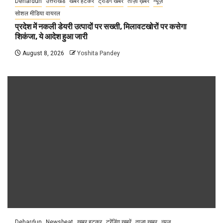
Dehardun
उत्तराखंड
खबर हटकर
ट्रेंडिंग खबरें
ताज़ा ख़बर
न्यूज़
सोशल मीडिया वायरल
प्रदेश में नकली डेयरी उत्पादों पर सख्ती, मिलावटखोरों पर कसेगा
शिकंजा, ये आदेश हुआ जारी
August 8, 2026
Yoshita Pandey
Dehardun
Newsbeat
खबर हटकर
ट्रेंडिंग खबरें
ताज़ा ख़बर
न्यूज़