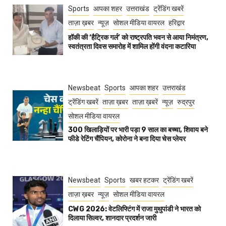
Sports
आपका शहर
उत्तराखंड
ट्रेंडिंग खबरें
ताज़ा ख़बर
न्यूज़
सोशल मीडिया वायरल
हरिद्वार
हॉकी की ‘हैट्रिक गर्ल’ को राष्ट्रपति भवन से आया निमंत्रण,
स्वतंत्रता दिवस समारोह में शामिल होंगी वंदना कटारिया
Newsbeat
Sports
आपका शहर
उत्तराखंड
ट्रेंडिंग खबरें
ताज़ा ख़बर
ताज़ा ख़बरें
न्यूज़
रुद्रपुर
सोशल मीडिया वायरल
300 खिलाड़ियों पर भारी पड़ा 9 साल का बच्चा, शिवाय बने
फीडे रेटिंग चैंपियन, कोरोना ने बना दिया चेस प्लेयर
Newsbeat
Sports
खबर हटकर
ट्रेंडिंग खबरें
ताज़ा ख़बर
न्यूज़
सोशल मीडिया वायरल
CWG 2026: वेटलिफ्टिंग में राजा मुथुपांडी ने भारत को
दिलाया सिल्वर, शानदार प्रदर्शन जारी