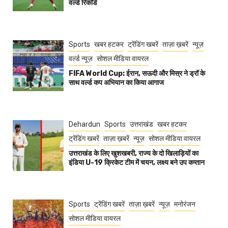
वर्ल्ड रिकॉर्ड
Sports
खबर हटकर
ट्रेंडिंग खबरें
ताज़ा ख़बरें
न्यूज़
वर्ल्ड न्यूज़
सोशल मीडिया वायरल
FIFA World Cup: ईरान, सऊदी और मिस्र ने ड्रॉ के
साथ वर्ल्ड कप अभियान का किया आगाज
Dehardun
Sports
उत्तराखंड
खबर हटकर
ट्रेंडिंग खबरें
ताज़ा ख़बरें
न्यूज़
सोशल मीडिया वायरल
उत्तराखंड के लिए खुशखबरी, राज्य के दो खिलाड़ियों का
इंडिया U-19 क्रिकेट टीम में चयन, लक्ष्य बने उप कप्तान
Sports
ट्रेंडिंग खबरें
ताज़ा ख़बरें
न्यूज़
मनोरंजन
सोशल मीडिया वायरल