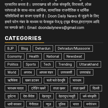
प्रसारित करता है। उत्तराखण्ड की लोक संस्कृति, विरासतों, लोक
परंपराओ के साथ-साथ आर्थिक, सामाजिक राजनीतिक व धार्मिक
गतिविधियों का सजग प्रहरी है। Doon Daily News से जुड़ने के लिए
हमारे फोन नंबर के माध्यम या फेसबुक पेज,यू-ट्यूब चैनल,इंस्टाग्राम आदि
पर सम्पर्क करे। Email: doondailynews@gmail.com
CATEGORIES
BJP
Blog
Dehardun
Dehradun/Mussoorie
Economy
Health
National
Newsbeat
Politics
Sports
Tech
Trending
Uttarakhand
World
अपराध
आपका शहर
उत्तरकाशी
उत्तराखंड
ऋषिकेश
खबर हटकर
चलो चले देवभूमि
चारधाम
चारधाम यात्रा
ट्रेंडिंग खबरें
ताज़ा ख़बर
ताज़ा ख़बरें
दिल्ली
दुर्घटना
देश-विदेश
देहरादून
देहरादून/मसूरी
धर्म-संस्कृति
धामी सरकार
नैनीताल
न्यूज़
पुलिस
भारत
मनोरंजन