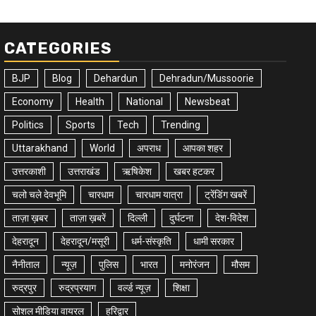
CATEGORIES
BJP
Blog
Dehardun
Dehradun/Mussoorie
Economy
Health
National
Newsbeat
Politics
Sports
Tech
Trending
Uttarakhand
World
अपराध
आपका शहर
उत्तरकाशी
उत्तराखंड
ऋषिकेश
खबर हटकर
चलो चले देवभूमि
चारधाम
चारधाम यात्रा
ट्रेंडिंग खबरें
ताज़ा ख़बर
ताज़ा ख़बरें
दिल्ली
दुर्घटना
देश-विदेश
देहरादून
देहरादून/मसूरी
धर्म-संस्कृति
धामी सरकार
नैनीताल
न्यूज़
पुलिस
भारत
मनोरंजन
मौसम
रुद्रपुर
रुद्रप्रयाग
वर्ल्ड न्यूज़
शिक्षा
सोशल मीडिया वायरल
हरिद्वार