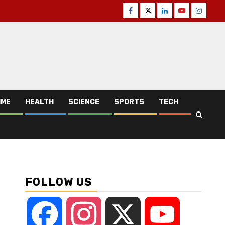
Facebook
Twitter
Linkedin
Youtube
Instagr
IME
HEALTH
SCIENCE
SPORTS
TECH
FOLLOW US
Facebook
Instagram
X
YouTube