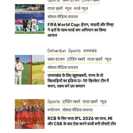
Sports
खबर हटकर
ट्रेंडिंग खबरें
ताज़ा ख़बरें
न्यूज़
वर्ल्ड न्यूज़
सोशल मीडिया वायरल
FIFA World Cup: ईरान, सऊदी और मिस्र
ने ड्रॉ के साथ वर्ल्ड कप अभियान का किया
आगाज
Dehardun
Sports
उत्तराखंड
खबर हटकर
ट्रेंडिंग खबरें
ताज़ा ख़बरें
न्यूज़
सोशल मीडिया वायरल
उत्तराखंड के लिए खुशखबरी, राज्य के दो
खिलाड़ियों का इंडिया U-19 क्रिकेट टीम में
चयन, लक्ष्य बने उप कप्तान
Sports
ट्रेंडिंग खबरें
ताज़ा ख़बरें
न्यूज़
मनोरंजन
सोशल मीडिया वायरल
RCB के सिर सजा IPL 2026 का ताज, MI
और CSK के बाद ऐसा करने वाली बनी तीसरी टीम