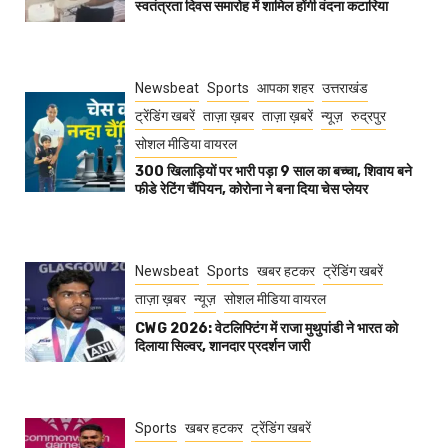
स्वतंत्रता दिवस समारोह में शामिल होंगी वंदना कटारिया
Newsbeat
Sports
आपका शहर
उत्तराखंड
ट्रेंडिंग खबरें
ताज़ा ख़बर
ताज़ा ख़बरें
न्यूज़
रुद्रपुर
सोशल मीडिया वायरल
300 खिलाड़ियों पर भारी पड़ा 9 साल का बच्चा, शिवाय बने
फीडे रेटिंग चैंपियन, कोरोना ने बना दिया चेस प्लेयर
Newsbeat
Sports
खबर हटकर
ट्रेंडिंग खबरें
ताज़ा ख़बर
न्यूज़
सोशल मीडिया वायरल
CWG 2026: वेटलिफ्टिंग में राजा मुथुपांडी ने भारत को
दिलाया सिल्वर, शानदार प्रदर्शन जारी
Sports
खबर हटकर
ट्रेंडिंग खबरें