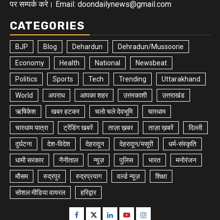
पर सम्पर्क करे। Email: doondailynews@gmail.com
CATEGORIES
BJP
Blog
Dehardun
Dehradun/Mussoorie
Economy
Health
National
Newsbeat
Politics
Sports
Tech
Trending
Uttarakhand
World
अपराध
आपका शहर
उत्तरकाशी
उत्तराखंड
ऋषिकेश
खबर हटकर
चलो चले देवभूमि
चारधाम
चारधाम यात्रा
ट्रेंडिंग खबरें
ताज़ा ख़बर
ताज़ा ख़बरें
दिल्ली
दुर्घटना
देश-विदेश
देहरादून
देहरादून/मसूरी
धर्म-संस्कृति
धामी सरकार
नैनीताल
न्यूज़
पुलिस
भारत
मनोरंजन
मौसम
रुद्रपुर
रुद्रप्रयाग
वर्ल्ड न्यूज़
शिक्षा
सोशल मीडिया वायरल
हरिद्वार
Facebook
Twitter
Linkedin
Youtube
Instagram