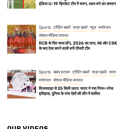
इंडिया U-19 क्रिकेट टीम में चयन, लक्ष्य बने उप कप्तान
Sports
ट्रेंडिंग खबरें
ताज़ा ख़बरें
न्यूज़
मनोरंजन
सोशल मीडिया वायरल
RCB के सिर सजा IPL 2026 का ताज, MI और CSK
के बाद ऐसा करने वाली बनी तीसरी टीम
Sports
खबर हटकर
ट्रेंडिंग खबरें
ताज़ा ख़बरें
भारत
मनोरंजन
सोशल मीडिया वायरल
विजयवाड़ा से 25 किमी ऊपर: भारत ने रचा नियर-स्पेस
इतिहास, दुनिया के पांच देशों की लीग में शामिल
OUR VIDEOS