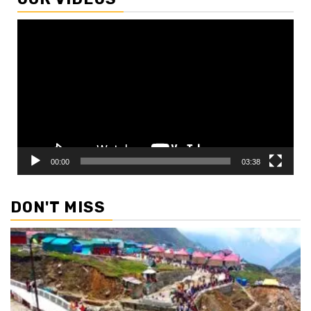
Video
Player
00:00
03:38
DON'T MISS