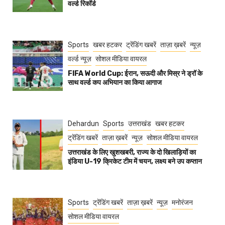
वर्ल्ड रिकॉर्ड
Sports
खबर हटकर
ट्रेंडिंग खबरें
ताज़ा ख़बरें
न्यूज़
वर्ल्ड न्यूज़
सोशल मीडिया वायरल
FIFA World Cup: ईरान, सऊदी और मिस्र ने ड्रॉ के
साथ वर्ल्ड कप अभियान का किया आगाज
Dehardun
Sports
उत्तराखंड
खबर हटकर
ट्रेंडिंग खबरें
ताज़ा ख़बरें
न्यूज़
सोशल मीडिया वायरल
उत्तराखंड के लिए खुशखबरी, राज्य के दो खिलाड़ियों का
इंडिया U-19 क्रिकेट टीम में चयन, लक्ष्य बने उप कप्तान
Sports
ट्रेंडिंग खबरें
ताज़ा ख़बरें
न्यूज़
मनोरंजन
सोशल मीडिया वायरल