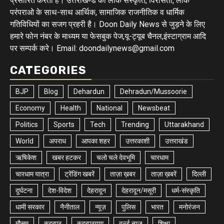
प्रसारित करता है। उत्तराखण्ड की लोक संस्कृति, विरासतों, लोक
परंपराओ के साथ-साथ आर्थिक, सामाजिक राजनीतिक व धार्मिक
गतिविधियों का सजग प्रहरी है। Doon Daily News से जुड़ने के लिए
हमारे फोन नंबर के माध्यम या फेसबुक पेज,यू-ट्यूब चैनल,इंस्टाग्राम आदि
पर सम्पर्क करे। Email: doondailynews@gmail.com
CATEGORIES
BJP
Blog
Dehardun
Dehradun/Mussoorie
Economy
Health
National
Newsbeat
Politics
Sports
Tech
Trending
Uttarakhand
World
अपराध
आपका शहर
उत्तरकाशी
उत्तराखंड
ऋषिकेश
खबर हटकर
चलो चले देवभूमि
चारधाम
चारधाम यात्रा
ट्रेंडिंग खबरें
ताज़ा ख़बर
ताज़ा ख़बरें
दिल्ली
दुर्घटना
देश-विदेश
देहरादून
देहरादून/मसूरी
धर्म-संस्कृति
धामी सरकार
नैनीताल
न्यूज़
पुलिस
भारत
मनोरंजन
मौसम
रुद्रपुर
रुद्रप्रयाग
वर्ल्ड न्यूज़
शिक्षा