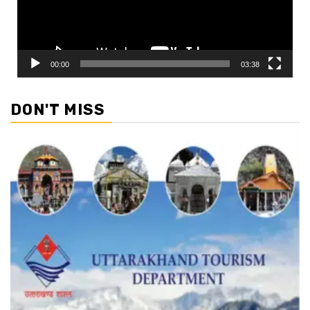
00:00
03:38
DON'T MISS