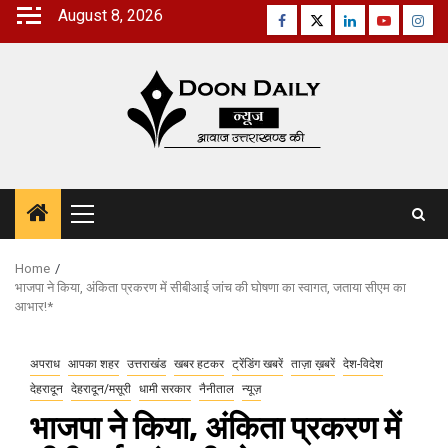
Skip
August 8, 2026
Facebook
Twitter
Linkedin
Youtube
Inst
to
content
Primary
Menu
Home
भाजपा ने किया, अंकिता प्रकरण में सीबीआई जांच की घोषणा का स्वागत, जताया सीएम का
आभार!*
अपराध
आपका शहर
उत्तराखंड
खबर हटकर
ट्रेंडिंग खबरें
ताज़ा ख़बरें
देश-विदेश
देहरादून
देहरादून/मसूरी
धामी सरकार
नैनीताल
न्यूज़
भाजपा ने किया, अंकिता प्रकरण में