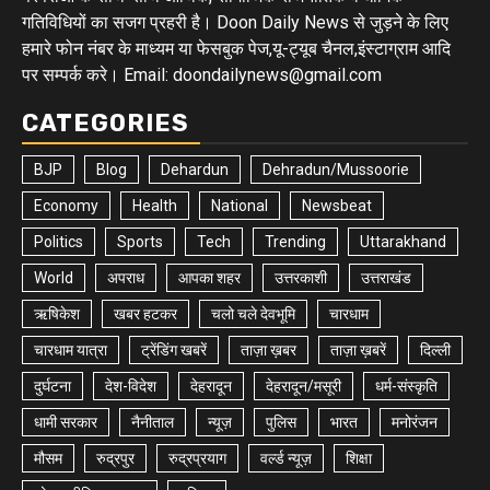
गतिविधियों का सजग प्रहरी है। Doon Daily News से जुड़ने के लिए
हमारे फोन नंबर के माध्यम या फेसबुक पेज,यू-ट्यूब चैनल,इंस्टाग्राम आदि
पर सम्पर्क करे। Email: doondailynews@gmail.com
CATEGORIES
BJP
Blog
Dehardun
Dehradun/Mussoorie
Economy
Health
National
Newsbeat
Politics
Sports
Tech
Trending
Uttarakhand
World
अपराध
आपका शहर
उत्तरकाशी
उत्तराखंड
ऋषिकेश
खबर हटकर
चलो चले देवभूमि
चारधाम
चारधाम यात्रा
ट्रेंडिंग खबरें
ताज़ा ख़बर
ताज़ा ख़बरें
दिल्ली
दुर्घटना
देश-विदेश
देहरादून
देहरादून/मसूरी
धर्म-संस्कृति
धामी सरकार
नैनीताल
न्यूज़
पुलिस
भारत
मनोरंजन
मौसम
रुद्रपुर
रुद्रप्रयाग
वर्ल्ड न्यूज़
शिक्षा