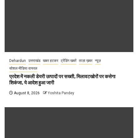
Dehardun
उत्तराखंड
खबर हटकर
ट्रेंडिंग खबरें
ताज़ा ख़बर
न्यूज़
सोशल मीडिया वायरल
प्रदेश में नकली डेयरी उत्पादों पर सख्ती, मिलावटखोरों पर कसेगा
शिकंजा, ये आदेश हुआ जारी
August 8, 2026
Yoshita Pandey