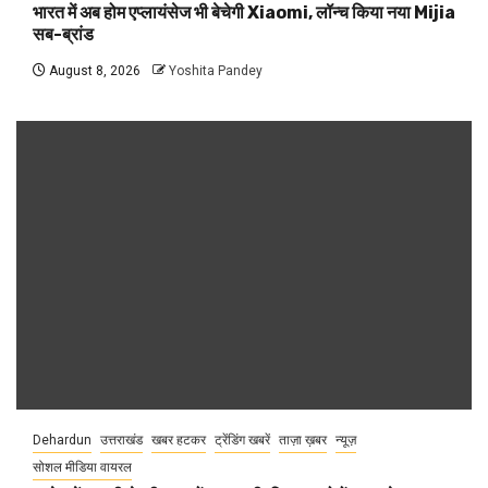
भारत में अब होम एप्लायंसेज भी बेचेगी Xiaomi, लॉन्च किया नया Mijia
सब-ब्रांड
August 8, 2026
Yoshita Pandey
Dehardun
उत्तराखंड
खबर हटकर
ट्रेंडिंग खबरें
ताज़ा ख़बर
न्यूज़
सोशल मीडिया वायरल