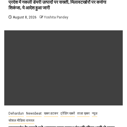
प्रदेश में नकली डेयरी उत्पादों पर सख्ती, मिलावटखोरों पर कसेगा
शिकंजा, ये आदेश हुआ जारी
August 8, 2026
Yoshita Pandey
Dehardun
Newsbeat
खबर हटकर
ट्रेंडिंग खबरें
ताज़ा ख़बर
न्यूज़
सोशल मीडिया वायरल