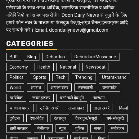
प्रसारित करता है। उत्तराखण्ड की लोक संस्कृति, विरासतों, लोक
परंपराओ के साथ-साथ आर्थिक, सामाजिक राजनीतिक व धार्मिक
गतिविधियों का सजग प्रहरी है। Doon Daily News से जुड़ने के लिए
हमारे फोन नंबर के माध्यम या फेसबुक पेज,यू-ट्यूब चैनल,इंस्टाग्राम आदि
पर सम्पर्क करे। Email: doondailynews@gmail.com
CATEGORIES
BJP
Blog
Dehardun
Dehradun/Mussoorie
Economy
Health
National
Newsbeat
Politics
Sports
Tech
Trending
Uttarakhand
World
अपराध
आपका शहर
उत्तरकाशी
उत्तराखंड
ऋषिकेश
खबर हटकर
चलो चले देवभूमि
चारधाम
चारधाम यात्रा
ट्रेंडिंग खबरें
ताज़ा ख़बर
ताज़ा ख़बरें
दिल्ली
दुर्घटना
देश-विदेश
देहरादून
देहरादून/मसूरी
धर्म-संस्कृति
धामी सरकार
नैनीताल
न्यूज़
पुलिस
भारत
मनोरंजन
मौसम
रुद्रपुर
रुद्रप्रयाग
वर्ल्ड न्यूज़
शिक्षा