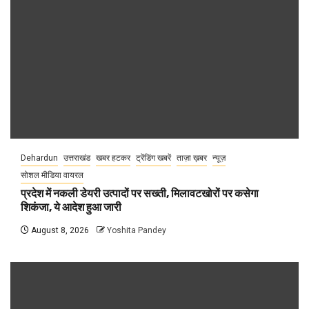
Dehardun
उत्तराखंड
खबर हटकर
ट्रेंडिंग खबरें
ताज़ा ख़बर
न्यूज़
सोशल मीडिया वायरल
प्रदेश में नकली डेयरी उत्पादों पर सख्ती, मिलावटखोरों पर कसेगा
शिकंजा, ये आदेश हुआ जारी
August 8, 2026
Yoshita Pandey