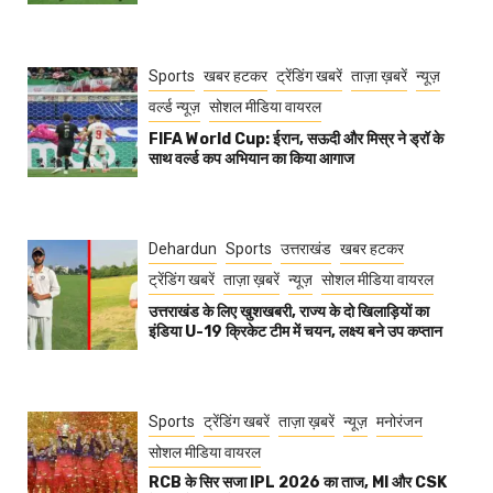
Sports
खबर हटकर
ट्रेंडिंग खबरें
ताज़ा ख़बरें
न्यूज़
वर्ल्ड न्यूज़
सोशल मीडिया वायरल
FIFA World Cup: ईरान, सऊदी और मिस्र ने ड्रॉ के
साथ वर्ल्ड कप अभियान का किया आगाज
Dehardun
Sports
उत्तराखंड
खबर हटकर
ट्रेंडिंग खबरें
ताज़ा ख़बरें
न्यूज़
सोशल मीडिया वायरल
उत्तराखंड के लिए खुशखबरी, राज्य के दो खिलाड़ियों का
इंडिया U-19 क्रिकेट टीम में चयन, लक्ष्य बने उप कप्तान
Sports
ट्रेंडिंग खबरें
ताज़ा ख़बरें
न्यूज़
मनोरंजन
सोशल मीडिया वायरल
RCB के सिर सजा IPL 2026 का ताज, MI और CSK