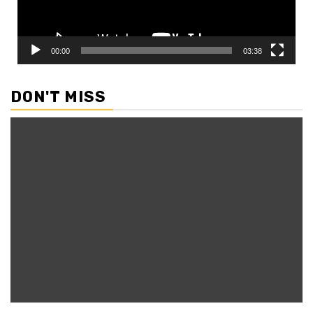
00:00
03:38
DON'T MISS