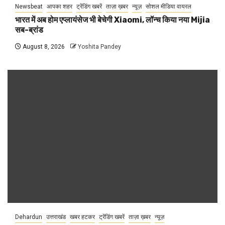
Newsbeat
आपका शहर
ट्रेंडिंग खबरें
ताज़ा ख़बर
न्यूज़
सोशल मीडिया वायरल
भारत में अब होम एप्लायंसेज भी बेचेगी Xiaomi, लॉन्च किया नया Mijia
सब-ब्रांड
August 8, 2026
Yoshita Pandey
Dehardun
उत्तराखंड
खबर हटकर
ट्रेंडिंग खबरें
ताज़ा ख़बर
न्यूज़