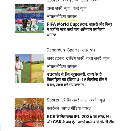
Sports
खबर हटकर
ट्रेंडिंग खबरें
ताज़ा ख़बरें
न्यूज़
वर्ल्ड न्यूज़
सोशल मीडिया वायरल
FIFA World Cup: ईरान, सऊदी और मिस्र
ने ड्रॉ के साथ वर्ल्ड कप अभियान का किया
आगाज
Dehardun
Sports
उत्तराखंड
खबर हटकर
ट्रेंडिंग खबरें
ताज़ा ख़बरें
न्यूज़
सोशल मीडिया वायरल
उत्तराखंड के लिए खुशखबरी, राज्य के दो
खिलाड़ियों का इंडिया U-19 क्रिकेट टीम में
चयन, लक्ष्य बने उप कप्तान
Sports
ट्रेंडिंग खबरें
ताज़ा ख़बरें
न्यूज़
मनोरंजन
सोशल मीडिया वायरल
RCB के सिर सजा IPL 2026 का ताज, MI
और CSK के बाद ऐसा करने वाली बनी तीसरी टीम