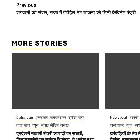
Continue
Previous
बागवानी को संबल, राज्य में एंटीहेल नेट योजना को मिली कैबिनेट मंजूरी..
Reading
MORE STORIES
Dehardun
उत्तराखंड
खबर हटकर
ट्रेंडिंग खबरें
Newsbeat
आपका 
ताज़ा ख़बर
न्यूज़
सोशल मीडिया वायरल
ताज़ा ख़बर
न्यूज़
सोश
प्रदेश में नकली डेयरी उत्पादों पर सख्ती,
कांवड़ियों के भेष
मिलावटखोरों पर कसेगा शिकंजा, ये आदेश हुआ
गिरोह, दुकानदार 