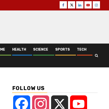
Facebook
Twitter
Linkedin
Youtube
Instagr
IME
HEALTH
SCIENCE
SPORTS
TECH
FOLLOW US
Facebook
Instagram
X
YouTube