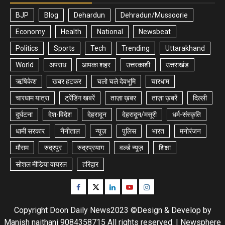
BJP
Blog
Dehardun
Dehradun/Mussoorie
Economy
Health
National
Newsbeat
Politics
Sports
Tech
Trending
Uttarakhand
World
अपराध
आपका शहर
उत्तरकाशी
उत्तराखंड
ऋषिकेश
खबर हटकर
चलो चले देवभूमि
चारधाम
चारधाम यात्रा
ट्रेंडिंग खबरें
ताज़ा ख़बर
ताज़ा ख़बरें
दिल्ली
दुर्घटना
देश-विदेश
देहरादून
देहरादून/मसूरी
धर्म-संस्कृति
धामी सरकार
नैनीताल
न्यूज़
पुलिस
भारत
मनोरंजन
मौसम
रुद्रपुर
रुद्रप्रयाग
वर्ल्ड न्यूज़
शिक्षा
सोशल मीडिया वायरल
हरिद्वार
Facebook
Twitter
Linkedin
Youtube
Instagram
Copyright Doon Daily News2023 ©Design & Develop by
Manish naithani 9084358715 All rights reserved.
|
Newsphere