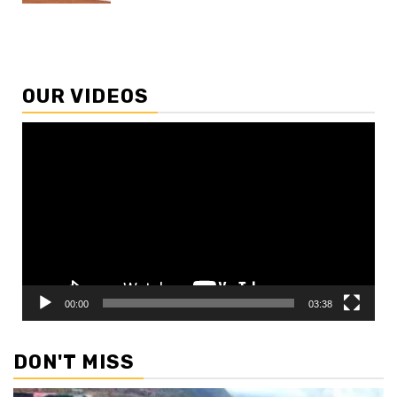
OUR VIDEOS
Video
Player
00:00
03:38
DON'T MISS