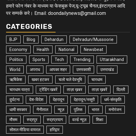
हमारे फोन नंबर के माध्यम या फेसबुक पेज,यू-ट्यूब चैनल,इंस्टाग्राम आदि
पर सम्पर्क करे। Email: doondailynews@gmail.com
CATEGORIES
BJP
Blog
Dehardun
Dehradun/Mussoorie
Economy
Health
National
Newsbeat
Politics
Sports
Tech
Trending
Uttarakhand
World
अपराध
आपका शहर
उत्तरकाशी
उत्तराखंड
ऋषिकेश
खबर हटकर
चलो चले देवभूमि
चारधाम
चारधाम यात्रा
ट्रेंडिंग खबरें
ताज़ा ख़बर
ताज़ा ख़बरें
दिल्ली
दुर्घटना
देश-विदेश
देहरादून
देहरादून/मसूरी
धर्म-संस्कृति
धामी सरकार
नैनीताल
न्यूज़
पुलिस
भारत
मनोरंजन
मौसम
रुद्रपुर
रुद्रप्रयाग
वर्ल्ड न्यूज़
शिक्षा
सोशल मीडिया वायरल
हरिद्वार