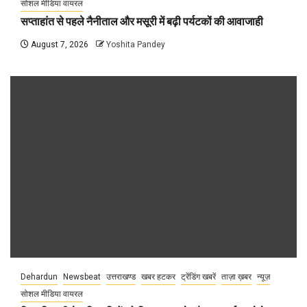
सोशल मीडिया वायरल
सप्ताहांत से पहले नैनीताल और मसूरी में बढ़ी पर्यटकों की आवाजाही
August 7, 2026
Yoshita Pandey
Dehardun
Newsbeat
उत्तराखण्ड
खबर हटकर
ट्रेंडिंग खबरें
ताज़ा ख़बर
न्यूज़
सोशल मीडिया वायरल