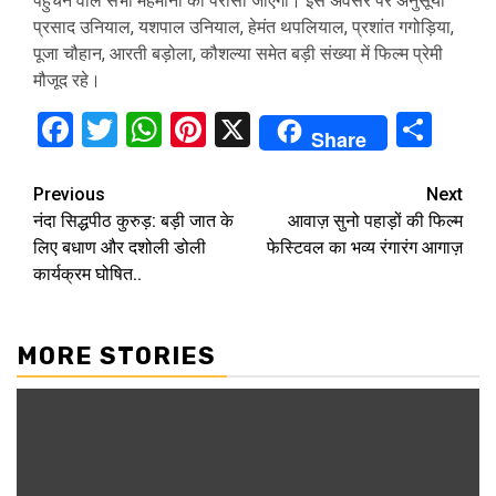
पहुंचने वाले सभी मेहमानों को परोसा जाएगा। इस अवसर पर अनुसूया
प्रसाद उनियाल, यशपाल उनियाल, हेमंत थपलियाल, प्रशांत गगोड़िया,
पूजा चौहान, आरती बड़ोला, कौशल्या समेत बड़ी संख्या में फिल्म प्रेमी
मौजूद रहे।
Facebook
Twitter
WhatsApp
Pinterest
X
Sha
Share
Continue
Previous
Next
नंदा सिद्धपीठ कुरुड़: बड़ी जात के
आवाज़ सुनो पहाड़ों की फिल्म
Reading
लिए बधाण और दशोली डोली
फेस्टिवल का भव्य रंगारंग आगाज़
कार्यक्रम घोषित..
MORE STORIES