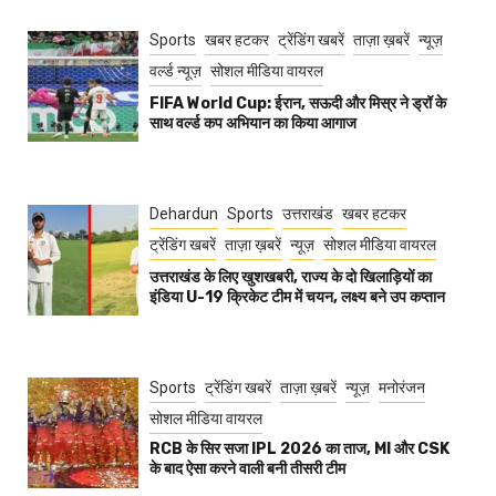
Sports
खबर हटकर
ट्रेंडिंग खबरें
ताज़ा ख़बरें
न्यूज़
वर्ल्ड न्यूज़
सोशल मीडिया वायरल
FIFA World Cup: ईरान, सऊदी और मिस्र ने ड्रॉ के
साथ वर्ल्ड कप अभियान का किया आगाज
Dehardun
Sports
उत्तराखंड
खबर हटकर
ट्रेंडिंग खबरें
ताज़ा ख़बरें
न्यूज़
सोशल मीडिया वायरल
उत्तराखंड के लिए खुशखबरी, राज्य के दो खिलाड़ियों का
इंडिया U-19 क्रिकेट टीम में चयन, लक्ष्य बने उप कप्तान
Sports
ट्रेंडिंग खबरें
ताज़ा ख़बरें
न्यूज़
मनोरंजन
सोशल मीडिया वायरल
RCB के सिर सजा IPL 2026 का ताज, MI और CSK
के बाद ऐसा करने वाली बनी तीसरी टीम