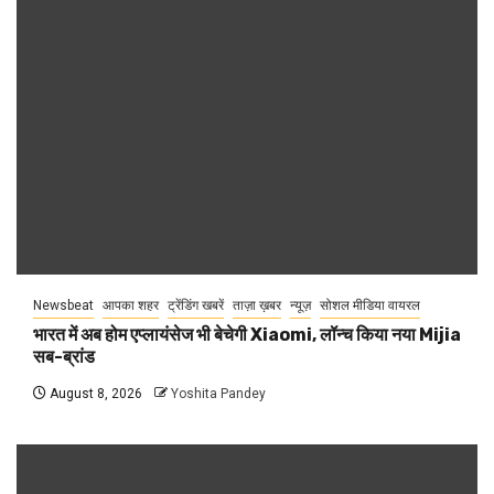
Newsbeat
आपका शहर
ट्रेंडिंग खबरें
ताज़ा ख़बर
न्यूज़
सोशल मीडिया वायरल
भारत में अब होम एप्लायंसेज भी बेचेगी Xiaomi, लॉन्च किया नया Mijia
सब-ब्रांड
August 8, 2026
Yoshita Pandey