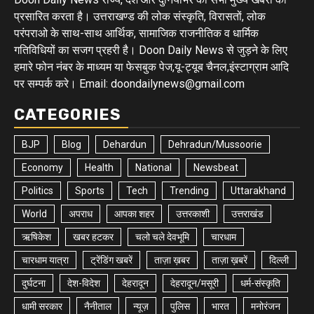
प्रसारित करता है। उत्तराखण्ड की लोक संस्कृति, विरासतों, लोक
परंपराओ के साथ-साथ आर्थिक, सामाजिक राजनीतिक व धार्मिक
गतिविधियों का सजग प्रहरी है। Doon Daily News से जुड़ने के लिए
हमारे फोन नंबर के माध्यम या फेसबुक पेज,यू-ट्यूब चैनल,इंस्टाग्राम आदि
पर सम्पर्क करे। Email: doondailynews@gmail.com
CATEGORIES
BJP
Blog
Dehardun
Dehradun/Mussoorie
Economy
Health
National
Newsbeat
Politics
Sports
Tech
Trending
Uttarakhand
World
अपराध
आपका शहर
उत्तरकाशी
उत्तराखंड
ऋषिकेश
खबर हटकर
चलो चले देवभूमि
चारधाम
चारधाम यात्रा
ट्रेंडिंग खबरें
ताज़ा ख़बर
ताज़ा ख़बरें
दिल्ली
दुर्घटना
देश-विदेश
देहरादून
देहरादून/मसूरी
धर्म-संस्कृति
धामी सरकार
नैनीताल
न्यूज़
पुलिस
भारत
मनोरंजन