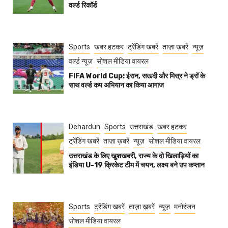
वर्ल्ड रिकॉर्ड
Sports
खबर हटकर
ट्रेंडिंग खबरें
ताज़ा ख़बरें
न्यूज़
वर्ल्ड न्यूज़
सोशल मीडिया वायरल
FIFA World Cup: ईरान, सऊदी और मिस्र ने ड्रॉ के
साथ वर्ल्ड कप अभियान का किया आगाज
Dehardun
Sports
उत्तराखंड
खबर हटकर
ट्रेंडिंग खबरें
ताज़ा ख़बरें
न्यूज़
सोशल मीडिया वायरल
उत्तराखंड के लिए खुशखबरी, राज्य के दो खिलाड़ियों का
इंडिया U-19 क्रिकेट टीम में चयन, लक्ष्य बने उप कप्तान
Sports
ट्रेंडिंग खबरें
ताज़ा ख़बरें
न्यूज़
मनोरंजन
सोशल मीडिया वायरल