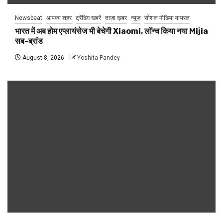
Newsbeat
आपका शहर
ट्रेंडिंग खबरें
ताज़ा ख़बर
न्यूज़
सोशल मीडिया वायरल
भारत में अब होम एप्लायंसेज भी बेचेगी Xiaomi, लॉन्च किया नया Mijia
सब-ब्रांड
August 8, 2026
Yoshita Pandey