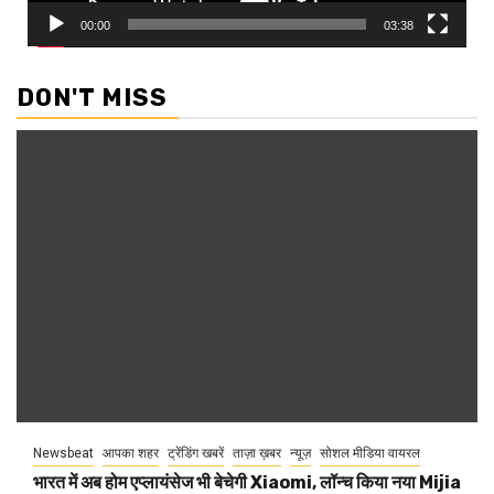
00:00
03:38
DON'T MISS
Newsbeat
आपका शहर
ट्रेंडिंग खबरें
ताज़ा ख़बर
न्यूज़
सोशल मीडिया वायरल
भारत में अब होम एप्लायंसेज भी बेचेगी Xiaomi, लॉन्च किया नया Mijia