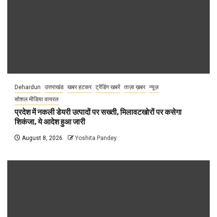
Dehardun
उत्तराखंड
खबर हटकर
ट्रेंडिंग खबरें
ताज़ा ख़बर
न्यूज़
सोशल मीडिया वायरल
प्रदेश में नकली डेयरी उत्पादों पर सख्ती, मिलावटखोरों पर कसेगा
शिकंजा, ये आदेश हुआ जारी
August 8, 2026
Yoshita Pandey