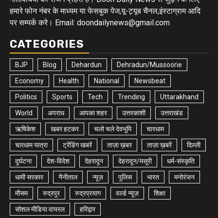
हमारे फोन नंबर के माध्यम या फेसबुक पेज,यू-ट्यूब चैनल,इंस्टाग्राम आदि
पर सम्पर्क करे। Email: doondailynews@gmail.com
CATEGORIES
BJP
Blog
Dehardun
Dehradun/Mussoorie
Economy
Health
National
Newsbeat
Politics
Sports
Tech
Trending
Uttarakhand
World
अपराध
आपका शहर
उत्तरकाशी
उत्तराखंड
ऋषिकेश
खबर हटकर
चलो चले देवभूमि
चारधाम
चारधाम यात्रा
ट्रेंडिंग खबरें
ताज़ा ख़बर
ताज़ा ख़बरें
दिल्ली
दुर्घटना
देश-विदेश
देहरादून
देहरादून/मसूरी
धर्म-संस्कृति
धामी सरकार
नैनीताल
न्यूज़
पुलिस
भारत
मनोरंजन
मौसम
रुद्रपुर
रुद्रप्रयाग
वर्ल्ड न्यूज़
शिक्षा
सोशल मीडिया वायरल
हरिद्वार