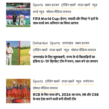
Sports
खबर हटकर
ट्रेंडिंग खबरें
ताज़ा ख़बरें
न्यूज़
वर्ल्ड न्यूज़
सोशल मीडिया वायरल
FIFA World Cup: ईरान, सऊदी और मिस्र ने ड्रॉ के
साथ वर्ल्ड कप अभियान का किया आगाज
Dehardun
Sports
उत्तराखंड
खबर हटकर
ट्रेंडिंग खबरें
ताज़ा ख़बरें
न्यूज़
सोशल मीडिया वायरल
उत्तराखंड के लिए खुशखबरी, राज्य के दो खिलाड़ियों का
इंडिया U-19 क्रिकेट टीम में चयन, लक्ष्य बने उप कप्तान
Sports
ट्रेंडिंग खबरें
ताज़ा ख़बरें
न्यूज़
मनोरंजन
सोशल मीडिया वायरल
RCB के सिर सजा IPL 2026 का ताज, MI और CSK
के बाद ऐसा करने वाली बनी तीसरी टीम