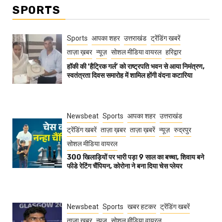
SPORTS
Sports
आपका शहर
उत्तराखंड
ट्रेंडिंग खबरें
ताज़ा ख़बर
न्यूज़
सोशल मीडिया वायरल
हरिद्वार
हॉकी की ‘हैट्रिक गर्ल’ को राष्ट्रपति भवन से आया निमंत्रण,
स्वतंत्रता दिवस समारोह में शामिल होंगी वंदना कटारिया
Newsbeat
Sports
आपका शहर
उत्तराखंड
ट्रेंडिंग खबरें
ताज़ा ख़बर
ताज़ा ख़बरें
न्यूज़
रुद्रपुर
सोशल मीडिया वायरल
300 खिलाड़ियों पर भारी पड़ा 9 साल का बच्चा, शिवाय बने
फीडे रेटिंग चैंपियन, कोरोना ने बना दिया चेस प्लेयर
Newsbeat
Sports
खबर हटकर
ट्रेंडिंग खबरें
ताज़ा ख़बर
न्यूज़
सोशल मीडिया वायरल