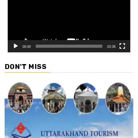
00:00
03:38
DON'T MISS