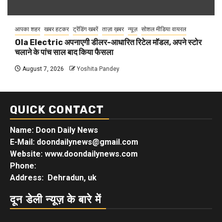
आपका शहर
खबर हटकर
ट्रेंडिंग खबरें
ताज़ा ख़बर
न्यूज़
सोशल मीडिया वायरल
Ola Electric अपनाएगी डीलर-आधारित रिटेल मॉडल, अपने स्टोर
चलाने के पांच साल बाद किया फैसला
August 7, 2026
Yoshita Pandey
QUICK CONTACT
Name: Doon Daily News
E-Mail: doondailynews@gmail.com
Website: www.doondailynews.com
Phone:
Address: Dehradun, uk
दून डेली न्यूज़ के बारे में