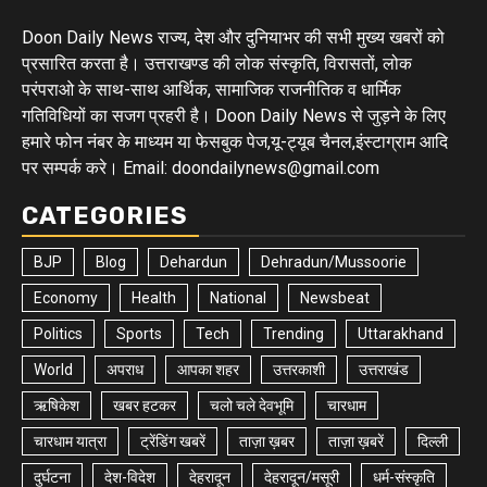
Doon Daily News राज्य, देश और दुनियाभर की सभी मुख्य खबरों को
प्रसारित करता है। उत्तराखण्ड की लोक संस्कृति, विरासतों, लोक
परंपराओ के साथ-साथ आर्थिक, सामाजिक राजनीतिक व धार्मिक
गतिविधियों का सजग प्रहरी है। Doon Daily News से जुड़ने के लिए
हमारे फोन नंबर के माध्यम या फेसबुक पेज,यू-ट्यूब चैनल,इंस्टाग्राम आदि
पर सम्पर्क करे। Email: doondailynews@gmail.com
CATEGORIES
BJP
Blog
Dehardun
Dehradun/Mussoorie
Economy
Health
National
Newsbeat
Politics
Sports
Tech
Trending
Uttarakhand
World
अपराध
आपका शहर
उत्तरकाशी
उत्तराखंड
ऋषिकेश
खबर हटकर
चलो चले देवभूमि
चारधाम
चारधाम यात्रा
ट्रेंडिंग खबरें
ताज़ा ख़बर
ताज़ा ख़बरें
दिल्ली
दुर्घटना
देश-विदेश
देहरादून
देहरादून/मसूरी
धर्म-संस्कृति