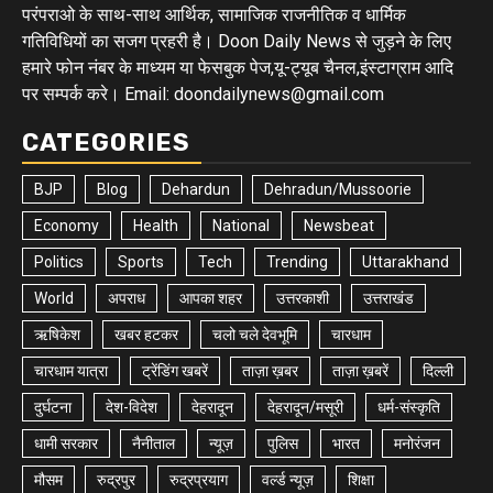
परंपराओ के साथ-साथ आर्थिक, सामाजिक राजनीतिक व धार्मिक
गतिविधियों का सजग प्रहरी है। Doon Daily News से जुड़ने के लिए
हमारे फोन नंबर के माध्यम या फेसबुक पेज,यू-ट्यूब चैनल,इंस्टाग्राम आदि
पर सम्पर्क करे। Email: doondailynews@gmail.com
CATEGORIES
BJP
Blog
Dehardun
Dehradun/Mussoorie
Economy
Health
National
Newsbeat
Politics
Sports
Tech
Trending
Uttarakhand
World
अपराध
आपका शहर
उत्तरकाशी
उत्तराखंड
ऋषिकेश
खबर हटकर
चलो चले देवभूमि
चारधाम
चारधाम यात्रा
ट्रेंडिंग खबरें
ताज़ा ख़बर
ताज़ा ख़बरें
दिल्ली
दुर्घटना
देश-विदेश
देहरादून
देहरादून/मसूरी
धर्म-संस्कृति
धामी सरकार
नैनीताल
न्यूज़
पुलिस
भारत
मनोरंजन
मौसम
रुद्रपुर
रुद्रप्रयाग
वर्ल्ड न्यूज़
शिक्षा