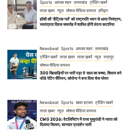
Sports
आपका शहर
उत्तराखंड
ट्रेंडिंग खबरें
ताज़ा ख़बर
न्यूज़
सोशल मीडिया वायरल
हरिद्वार
हॉकी की ‘हैट्रिक गर्ल’ को राष्ट्रपति भवन से आया निमंत्रण,
स्वतंत्रता दिवस समारोह में शामिल होंगी वंदना कटारिया
Newsbeat
Sports
आपका शहर
उत्तराखंड
ट्रेंडिंग खबरें
ताज़ा ख़बर
ताज़ा ख़बरें
न्यूज़
रुद्रपुर
सोशल मीडिया वायरल
300 खिलाड़ियों पर भारी पड़ा 9 साल का बच्चा, शिवाय बने
फीडे रेटिंग चैंपियन, कोरोना ने बना दिया चेस प्लेयर
Newsbeat
Sports
खबर हटकर
ट्रेंडिंग खबरें
ताज़ा ख़बर
न्यूज़
सोशल मीडिया वायरल
CWG 2026: वेटलिफ्टिंग में राजा मुथुपांडी ने भारत को
दिलाया सिल्वर, शानदार प्रदर्शन जारी