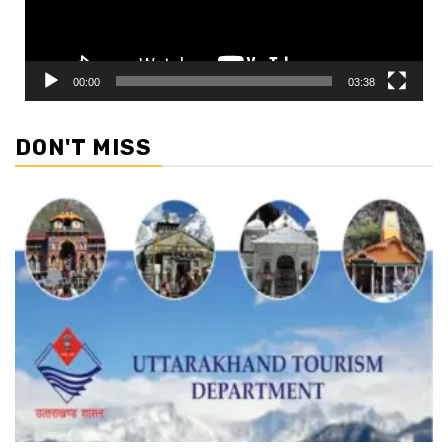
00:00
03:38
DON'T MISS