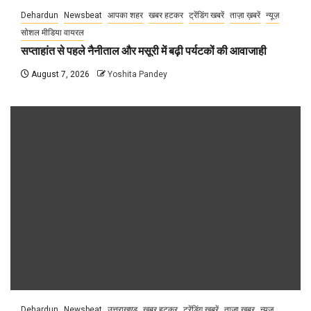
Dehardun
Newsbeat
आपका शहर
खबर हटकर
ट्रेंडिंग खबरें
ताज़ा ख़बरें
न्यूज़
सोशल मीडिया वायरल
सप्ताहांत से पहले नैनीताल और मसूरी में बढ़ी पर्यटकों की आवाजाही
August 7, 2026
Yoshita Pandey
Dehardun
Newsbeat
उत्तराखण्ड
खबर हटकर
ट्रेंडिंग खबरें
ताज़ा ख़बर
न्यूज़