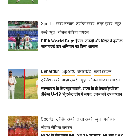
Sports
खबर हटकर
ट्रेंडिंग खबरें
ताज़ा ख़बरें
न्यूज़
वर्ल्ड न्यूज़
सोशल मीडिया वायरल
FIFA World Cup: ईरान, सऊदी और मिस्र ने ड्रॉ के
साथ वर्ल्ड कप अभियान का किया आगाज
Dehardun
Sports
उत्तराखंड
खबर हटकर
ट्रेंडिंग खबरें
ताज़ा ख़बरें
न्यूज़
सोशल मीडिया वायरल
उत्तराखंड के लिए खुशखबरी, राज्य के दो खिलाड़ियों का
इंडिया U-19 क्रिकेट टीम में चयन, लक्ष्य बने उप कप्तान
Sports
ट्रेंडिंग खबरें
ताज़ा ख़बरें
न्यूज़
मनोरंजन
सोशल मीडिया वायरल
RCB के सिर सजा IPL 2026 का ताज, MI और CSK