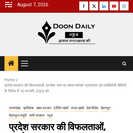
Skip
August 7, 2026
Facebook
Twitter
Linkedin
Youtube
Inst
to
content
Primary
Menu
Home
प्रदेश सरकार की विफलताओं, प्रत्येक स्तर पर व्याप्त व्यापक भ्रष्टाचार एवं जनविरोधी नीतियों
के विरोध में 16 फरवरी, 2026 को
उत्तराखंड
ऋषिकेश
खबर हटकर
ट्रेंडिंग खबरें
ताज़ा ख़बरें
देश-विदेश
देहरादून
देहरादून/मसूरी
धामी सरकार
न्यूज़
प्रदेश सरकार की विफलताओं,