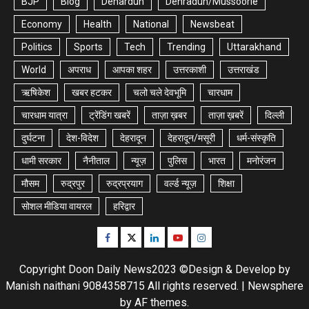
BJP
Blog
Dehardun
Dehradun/Mussoorie
Economy
Health
National
Newsbeat
Politics
Sports
Tech
Trending
Uttarakhand
World
अपराध
आपका शहर
उत्तरकाशी
उत्तराखंड
ऋषिकेश
खबर हटकर
चलो चले देवभूमि
चारधाम
चारधाम यात्रा
ट्रेंडिंग खबरें
ताज़ा ख़बर
ताज़ा ख़बरें
दिल्ली
दुर्घटना
देश-विदेश
देहरादून
देहरादून/मसूरी
धर्म-संस्कृति
धामी सरकार
नैनीताल
न्यूज़
पुलिस
भारत
मनोरंजन
मौसम
रुद्रपुर
रुद्रप्रयाग
वर्ल्ड न्यूज़
शिक्षा
सोशल मीडिया वायरल
हरिद्वार
Facebook
Twitter
Linkedin
Youtube
Instagram
Copyright Doon Daily News2023 ©Design & Develop by
Manish naithani 9084358715 All rights reserved.
|
Newsphere
by AF themes.