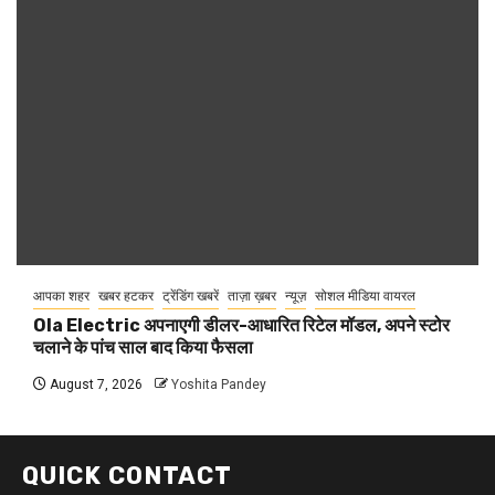
आपका शहर
खबर हटकर
ट्रेंडिंग खबरें
ताज़ा ख़बर
न्यूज़
सोशल मीडिया वायरल
Ola Electric अपनाएगी डीलर-आधारित रिटेल मॉडल, अपने स्टोर
चलाने के पांच साल बाद किया फैसला
August 7, 2026
Yoshita Pandey
QUICK CONTACT