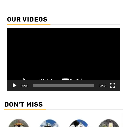
OUR VIDEOS
Video
Player
00:00
03:38
DON'T MISS