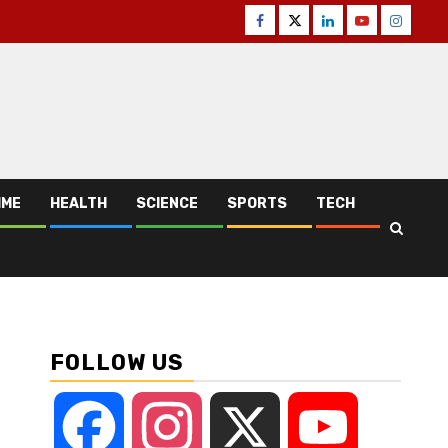
Facebook
Twitter
Linkedin
Youtube
Instagr
IME
HEALTH
SCIENCE
SPORTS
TECH
FOLLOW US
Facebook
Instagram
X
YouTube