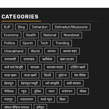
CATEGORIES
BJP
Blog
Dehardun
Dehradun/Mussoorie
Economy
Health
National
Newsbeat
Politics
Sports
Tech
Trending
Uttarakhand
World
अपराध
आपका शहर
उत्तरकाशी
उत्तराखंड
ऋषिकेश
खबर हटकर
चलो चले देवभूमि
चारधाम
चारधाम यात्रा
ट्रेंडिंग खबरें
ताज़ा ख़बर
ताज़ा ख़बरें
दिल्ली
दुर्घटना
देश-विदेश
देहरादून
देहरादून/मसूरी
धर्म-संस्कृति
धामी सरकार
नैनीताल
न्यूज़
पुलिस
भारत
मनोरंजन
मौसम
रुद्रपुर
रुद्रप्रयाग
वर्ल्ड न्यूज़
शिक्षा
सोशल मीडिया वायरल
हरिद्वार