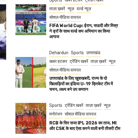
Sports
खबर हटकर
ट्रेंडिंग खबरें
ताज़ा ख़बरें
न्यूज़
वर्ल्ड न्यूज़
सोशल मीडिया वायरल
FIFA World Cup: ईरान, सऊदी और मिस्र
ने ड्रॉ के साथ वर्ल्ड कप अभियान का किया
आगाज
Dehardun
Sports
उत्तराखंड
खबर हटकर
ट्रेंडिंग खबरें
ताज़ा ख़बरें
न्यूज़
सोशल मीडिया वायरल
उत्तराखंड के लिए खुशखबरी, राज्य के दो
खिलाड़ियों का इंडिया U-19 क्रिकेट टीम में
चयन, लक्ष्य बने उप कप्तान
Sports
ट्रेंडिंग खबरें
ताज़ा ख़बरें
न्यूज़
मनोरंजन
सोशल मीडिया वायरल
RCB के सिर सजा IPL 2026 का ताज, MI
और CSK के बाद ऐसा करने वाली बनी तीसरी टीम