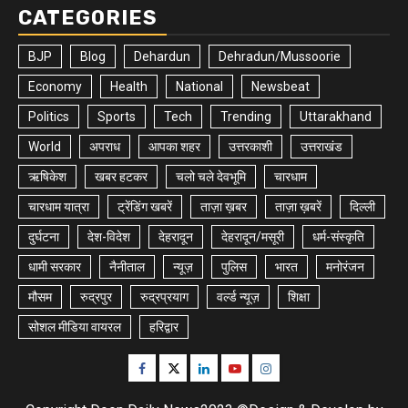
CATEGORIES
BJP
Blog
Dehardun
Dehradun/Mussoorie
Economy
Health
National
Newsbeat
Politics
Sports
Tech
Trending
Uttarakhand
World
अपराध
आपका शहर
उत्तरकाशी
उत्तराखंड
ऋषिकेश
खबर हटकर
चलो चले देवभूमि
चारधाम
चारधाम यात्रा
ट्रेंडिंग खबरें
ताज़ा ख़बर
ताज़ा ख़बरें
दिल्ली
दुर्घटना
देश-विदेश
देहरादून
देहरादून/मसूरी
धर्म-संस्कृति
धामी सरकार
नैनीताल
न्यूज़
पुलिस
भारत
मनोरंजन
मौसम
रुद्रपुर
रुद्रप्रयाग
वर्ल्ड न्यूज़
शिक्षा
सोशल मीडिया वायरल
हरिद्वार
Facebook
Twitter
Linkedin
Youtube
Instagram