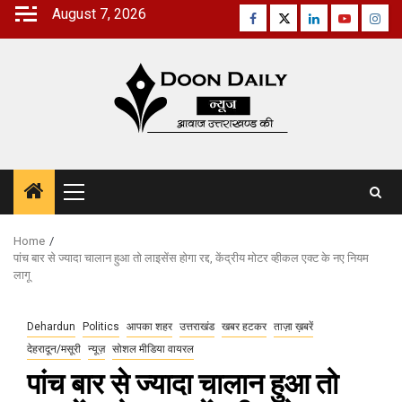
Skip
August 7, 2026
Facebook
Twitter
Linkedin
Youtube
Inst
to
content
Primary
Menu
Home
पांच बार से ज्यादा चालान हुआ तो लाइसेंस होगा रद्द, केंद्रीय मोटर व्हीकल एक्ट के नए नियम
लागू
Dehardun
Politics
आपका शहर
उत्तराखंड
खबर हटकर
ताज़ा ख़बरें
देहरादून/मसूरी
न्यूज़
सोशल मीडिया वायरल
पांच बार से ज्यादा चालान हुआ तो