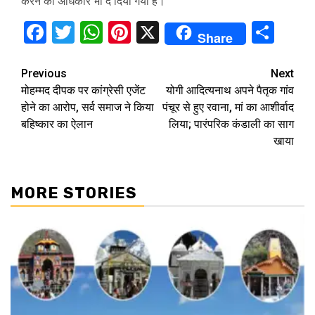
करने का अधिकार भी दे दिया गया है।
Facebook
Twitter
WhatsApp
Pinterest
X
Sha
Share
Continue
Previous
Next
मोहम्मद दीपक पर कांग्रेसी एजेंट
योगी आदित्यनाथ अपने पैतृक गांव
Reading
होने का आरोप, सर्व समाज ने किया
पंचूर से हुए रवाना, मां का आशीर्वाद
बहिष्कार का ऐलान
लिया; पारंपरिक कंडाली का साग
खाया
MORE STORIES