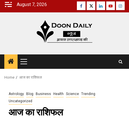
Skip
August 7, 2026
Facebook
Twitter
Linkedin
Youtube
Inst
to
content
Primary
Menu
Home
आज का राशिफल
Astrology
Blog
Business
Health
Science
Trending
Uncategorized
आज का राशिफल