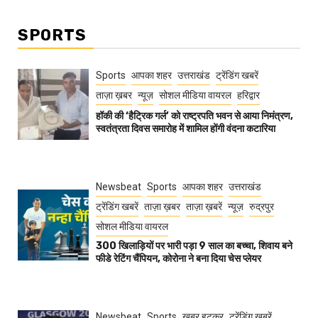
SPORTS
Sports
आपका शहर
उत्तराखंड
ट्रेंडिंग खबरें
ताज़ा ख़बर
न्यूज़
सोशल मीडिया वायरल
हरिद्वार
हॉकी की ‘हैट्रिक गर्ल’ को राष्ट्रपति भवन से आया निमंत्रण,
स्वतंत्रता दिवस समारोह में शामिल होंगी वंदना कटारिया
Newsbeat
Sports
आपका शहर
उत्तराखंड
ट्रेंडिंग खबरें
ताज़ा ख़बर
ताज़ा ख़बरें
न्यूज़
रुद्रपुर
सोशल मीडिया वायरल
300 खिलाड़ियों पर भारी पड़ा 9 साल का बच्चा, शिवाय बने
फीडे रेटिंग चैंपियन, कोरोना ने बना दिया चेस प्लेयर
Newsbeat
Sports
खबर हटकर
ट्रेंडिंग खबरें