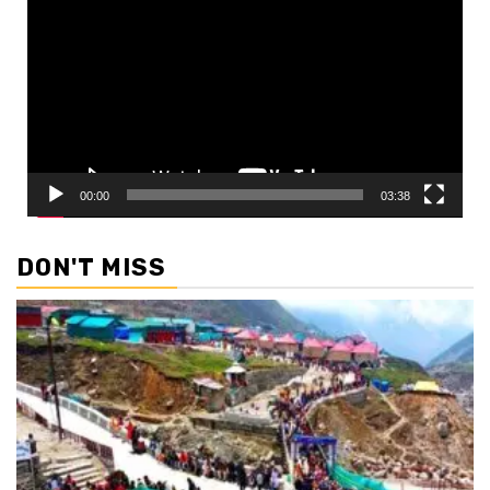
Player
00:00
03:38
DON'T MISS