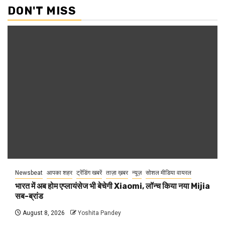
DON'T MISS
Newsbeat
आपका शहर
ट्रेंडिंग खबरें
ताज़ा ख़बर
न्यूज़
सोशल मीडिया वायरल
भारत में अब होम एप्लायंसेज भी बेचेगी Xiaomi, लॉन्च किया नया Mijia
सब-ब्रांड
August 8, 2026
Yoshita Pandey