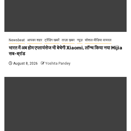
Newsbeat
आपका शहर
ट्रेंडिंग खबरें
ताज़ा ख़बर
न्यूज़
सोशल मीडिया वायरल
भारत में अब होम एप्लायंसेज भी बेचेगी Xiaomi, लॉन्च किया नया Mijia
सब-ब्रांड
August 8, 2026
Yoshita Pandey