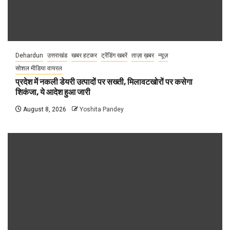
Dehardun
उत्तराखंड
खबर हटकर
ट्रेंडिंग खबरें
ताज़ा ख़बर
न्यूज़
सोशल मीडिया वायरल
प्रदेश में नकली डेयरी उत्पादों पर सख्ती, मिलावटखोरों पर कसेगा
शिकंजा, ये आदेश हुआ जारी
August 8, 2026
Yoshita Pandey