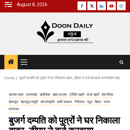
Skip
August 8, 2026
Facebook
Twitter
Linkedin
Youtube
Inst
to
content
Primary
Menu
Home
बुजर्ग दम्पति को पुत्रों ने घर निकाला बाहर, डीएम ने दर्ज करवाया भरणपोषण वाद;
आपका शहर
उत्तराखंड
ऋषिकेश
खबर हटकर
ट्रेंडिंग खबरें
ताज़ा ख़बरें
देश-विदेश
देहरादून
देहरादून/मसूरी
धर्म-संस्कृति
धामी सरकार
नैनीताल
न्यूज़
बिहार
भारत
मनोरंजन
बुजर्ग दम्पति को पुत्रों ने घर निकाला