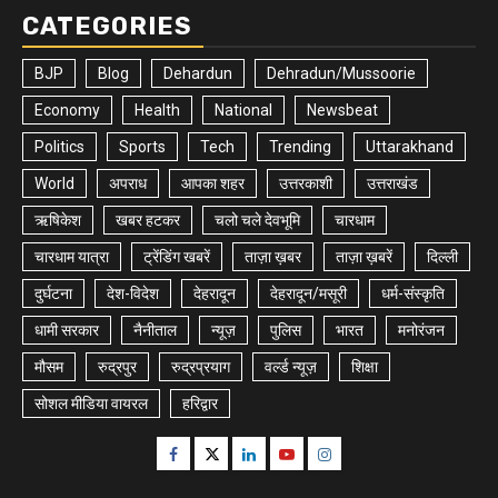
CATEGORIES
BJP
Blog
Dehardun
Dehradun/Mussoorie
Economy
Health
National
Newsbeat
Politics
Sports
Tech
Trending
Uttarakhand
World
अपराध
आपका शहर
उत्तरकाशी
उत्तराखंड
ऋषिकेश
खबर हटकर
चलो चले देवभूमि
चारधाम
चारधाम यात्रा
ट्रेंडिंग खबरें
ताज़ा ख़बर
ताज़ा ख़बरें
दिल्ली
दुर्घटना
देश-विदेश
देहरादून
देहरादून/मसूरी
धर्म-संस्कृति
धामी सरकार
नैनीताल
न्यूज़
पुलिस
भारत
मनोरंजन
मौसम
रुद्रपुर
रुद्रप्रयाग
वर्ल्ड न्यूज़
शिक्षा
सोशल मीडिया वायरल
हरिद्वार
Facebook
Twitter
Linkedin
Youtube
Instagram