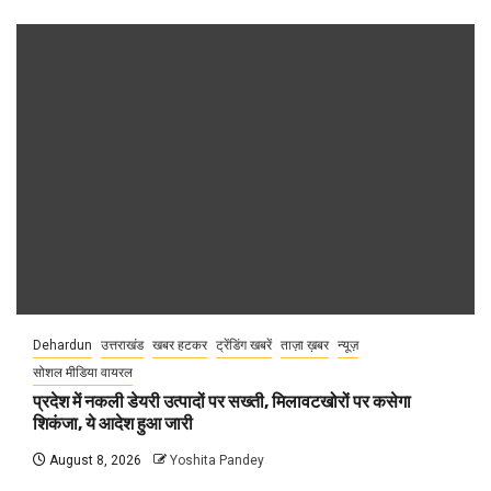
Dehardun
उत्तराखंड
खबर हटकर
ट्रेंडिंग खबरें
ताज़ा ख़बर
न्यूज़
सोशल मीडिया वायरल
प्रदेश में नकली डेयरी उत्पादों पर सख्ती, मिलावटखोरों पर कसेगा
शिकंजा, ये आदेश हुआ जारी
August 8, 2026
Yoshita Pandey