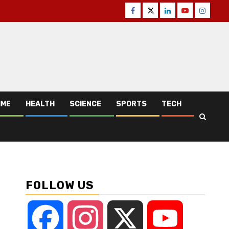
Facebook
Twitter
Linkedin
Youtube
Instagr
IME
HEALTH
SCIENCE
SPORTS
TECH
FOLLOW US
Facebook
Instagram
X
YouTube