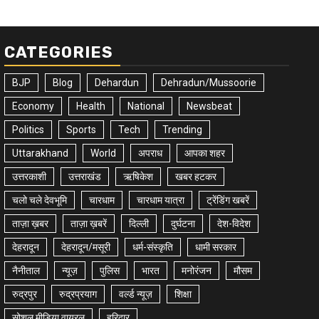
CATEGORIES
BJP
Blog
Dehardun
Dehradun/Mussoorie
Economy
Health
National
Newsbeat
Politics
Sports
Tech
Trending
Uttarakhand
World
अपराध
आपका शहर
उत्तरकाशी
उत्तराखंड
ऋषिकेश
खबर हटकर
चलो चले देवभूमि
चारधाम
चारधाम यात्रा
ट्रेंडिंग खबरें
ताज़ा ख़बर
ताज़ा ख़बरें
दिल्ली
दुर्घटना
देश-विदेश
देहरादून
देहरादून/मसूरी
धर्म-संस्कृति
धामी सरकार
नैनीताल
न्यूज़
पुलिस
भारत
मनोरंजन
मौसम
रुद्रपुर
रुद्रप्रयाग
वर्ल्ड न्यूज़
शिक्षा
सोशल मीडिया वायरल
हरिद्वार