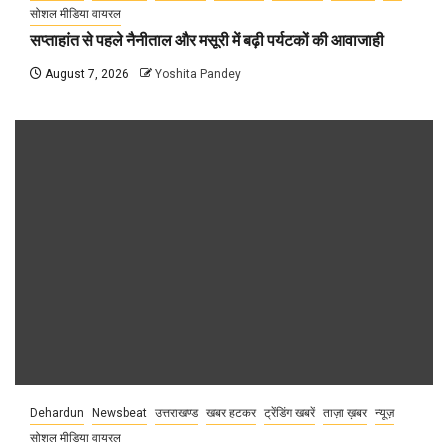
सोशल मीडिया वायरल
सप्ताहांत से पहले नैनीताल और मसूरी में बढ़ी पर्यटकों की आवाजाही
August 7, 2026
Yoshita Pandey
Dehardun
Newsbeat
उत्तराखण्ड
खबर हटकर
ट्रेंडिंग खबरें
ताज़ा ख़बर
न्यूज़
सोशल मीडिया वायरल