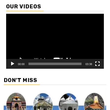
OUR VIDEOS
Video
Player
00:00
03:38
DON'T MISS