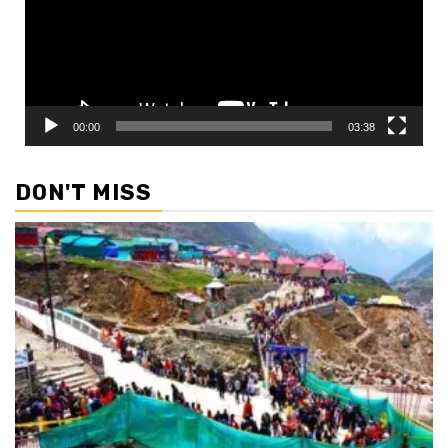
00:00
03:38
DON'T MISS