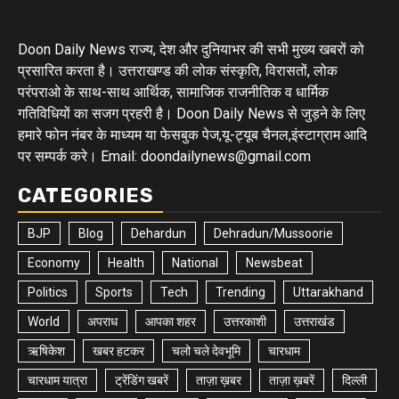
Doon Daily News राज्य, देश और दुनियाभर की सभी मुख्य खबरों को
प्रसारित करता है। उत्तराखण्ड की लोक संस्कृति, विरासतों, लोक
परंपराओ के साथ-साथ आर्थिक, सामाजिक राजनीतिक व धार्मिक
गतिविधियों का सजग प्रहरी है। Doon Daily News से जुड़ने के लिए
हमारे फोन नंबर के माध्यम या फेसबुक पेज,यू-ट्यूब चैनल,इंस्टाग्राम आदि
पर सम्पर्क करे। Email: doondailynews@gmail.com
CATEGORIES
BJP
Blog
Dehardun
Dehradun/Mussoorie
Economy
Health
National
Newsbeat
Politics
Sports
Tech
Trending
Uttarakhand
World
अपराध
आपका शहर
उत्तरकाशी
उत्तराखंड
ऋषिकेश
खबर हटकर
चलो चले देवभूमि
चारधाम
चारधाम यात्रा
ट्रेंडिंग खबरें
ताज़ा ख़बर
ताज़ा ख़बरें
दिल्ली