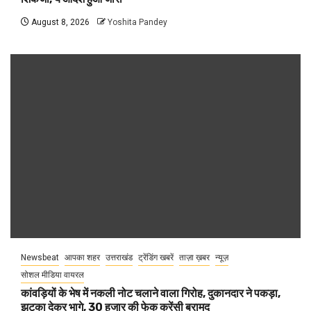
August 8, 2026
Yoshita Pandey
Newsbeat
आपका शहर
उत्तराखंड
ट्रेंडिंग खबरें
ताज़ा ख़बर
न्यूज़
सोशल मीडिया वायरल
कांवड़ियों के भेष में नकली नोट चलाने वाला गिरोह, दुकानदार ने पकड़ा,
झटका देकर भागे, 30 हजार की फेक करेंसी बरामद