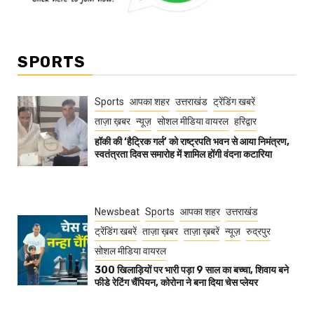
SPORTS
Sports
आपका शहर
उत्तराखंड
ट्रेंडिंग खबरें
ताज़ा ख़बर
न्यूज़
सोशल मीडिया वायरल
हरिद्वार
हॉकी की ‘हैट्रिक गर्ल’ को राष्ट्रपति भवन से आया निमंत्रण,
स्वतंत्रता दिवस समारोह में शामिल होंगी वंदना कटारिया
Newsbeat
Sports
आपका शहर
उत्तराखंड
ट्रेंडिंग खबरें
ताज़ा ख़बर
ताज़ा ख़बरें
न्यूज़
रुद्रपुर
सोशल मीडिया वायरल
300 खिलाड़ियों पर भारी पड़ा 9 साल का बच्चा, शिवाय बने
फीडे रेटिंग चैंपियन, कोरोना ने बना दिया चेस प्लेयर