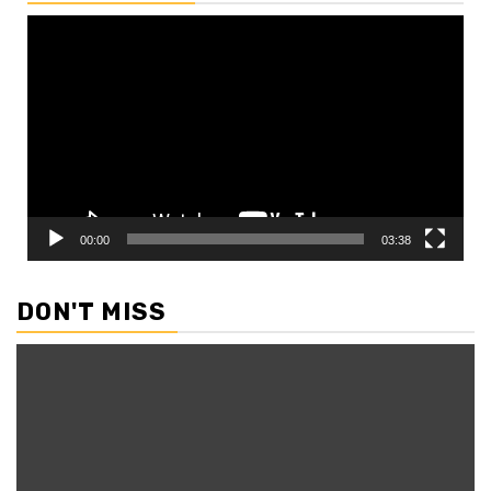
Video
Player
00:00
03:38
DON'T MISS