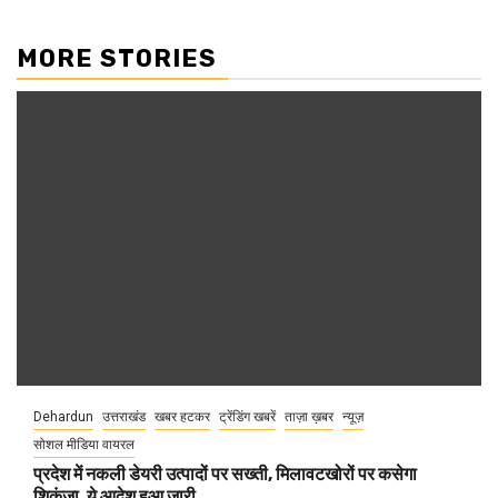
MORE STORIES
Dehardun
उत्तराखंड
खबर हटकर
ट्रेंडिंग खबरें
ताज़ा ख़बर
न्यूज़
सोशल मीडिया वायरल
प्रदेश में नकली डेयरी उत्पादों पर सख्ती, मिलावटखोरों पर कसेगा
शिकंजा, ये आदेश हुआ जारी