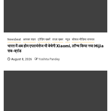
Newsbeat
आपका शहर
ट्रेंडिंग खबरें
ताज़ा ख़बर
न्यूज़
सोशल मीडिया वायरल
भारत में अब होम एप्लायंसेज भी बेचेगी Xiaomi, लॉन्च किया नया Mijia
सब-ब्रांड
August 8, 2026
Yoshita Pandey