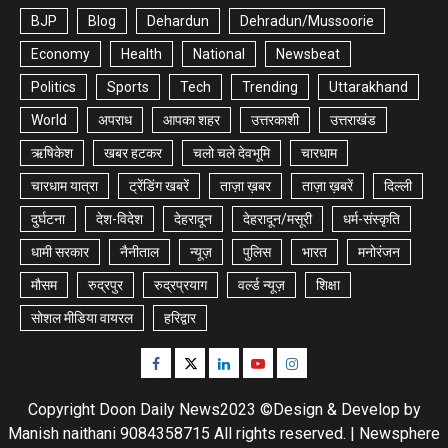
BJP
Blog
Dehardun
Dehradun/Mussoorie
Economy
Health
National
Newsbeat
Politics
Sports
Tech
Trending
Uttarakhand
World
अपराध
आपका शहर
उत्तरकाशी
उत्तराखंड
ऋषिकेश
खबर हटकर
चलो चले देवभूमि
चारधाम
चारधाम यात्रा
ट्रेंडिंग खबरें
ताज़ा ख़बर
ताज़ा ख़बरें
दिल्ली
दुर्घटना
देश-विदेश
देहरादून
देहरादून/मसूरी
धर्म-संस्कृति
धामी सरकार
नैनीताल
न्यूज़
पुलिस
भारत
मनोरंजन
मौसम
रुद्रपुर
रुद्रप्रयाग
वर्ल्ड न्यूज़
शिक्षा
सोशल मीडिया वायरल
हरिद्वार
Facebook
Twitter
Linkedin
Youtube
Instagram
Copyright Doon Daily News2023 ©Design & Develop by
Manish naithani 9084358715 All rights reserved.
|
Newsphere