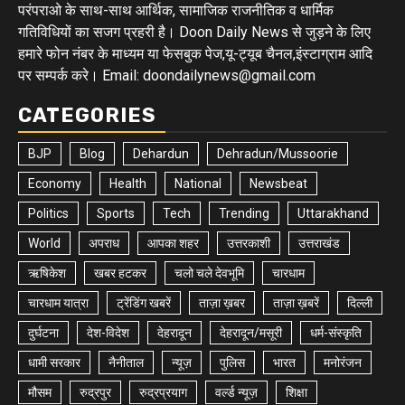
परंपराओ के साथ-साथ आर्थिक, सामाजिक राजनीतिक व धार्मिक
गतिविधियों का सजग प्रहरी है। Doon Daily News से जुड़ने के लिए
हमारे फोन नंबर के माध्यम या फेसबुक पेज,यू-ट्यूब चैनल,इंस्टाग्राम आदि
पर सम्पर्क करे। Email: doondailynews@gmail.com
CATEGORIES
BJP
Blog
Dehardun
Dehradun/Mussoorie
Economy
Health
National
Newsbeat
Politics
Sports
Tech
Trending
Uttarakhand
World
अपराध
आपका शहर
उत्तरकाशी
उत्तराखंड
ऋषिकेश
खबर हटकर
चलो चले देवभूमि
चारधाम
चारधाम यात्रा
ट्रेंडिंग खबरें
ताज़ा ख़बर
ताज़ा ख़बरें
दिल्ली
दुर्घटना
देश-विदेश
देहरादून
देहरादून/मसूरी
धर्म-संस्कृति
धामी सरकार
नैनीताल
न्यूज़
पुलिस
भारत
मनोरंजन
मौसम
रुद्रपुर
रुद्रप्रयाग
वर्ल्ड न्यूज़
शिक्षा