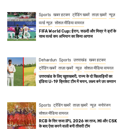
Sports
खबर हटकर
ट्रेंडिंग खबरें
ताज़ा ख़बरें
न्यूज़
वर्ल्ड न्यूज़
सोशल मीडिया वायरल
FIFA World Cup: ईरान, सऊदी और मिस्र ने ड्रॉ के
साथ वर्ल्ड कप अभियान का किया आगाज
Dehardun
Sports
उत्तराखंड
खबर हटकर
ट्रेंडिंग खबरें
ताज़ा ख़बरें
न्यूज़
सोशल मीडिया वायरल
उत्तराखंड के लिए खुशखबरी, राज्य के दो खिलाड़ियों का
इंडिया U-19 क्रिकेट टीम में चयन, लक्ष्य बने उप कप्तान
Sports
ट्रेंडिंग खबरें
ताज़ा ख़बरें
न्यूज़
मनोरंजन
सोशल मीडिया वायरल
RCB के सिर सजा IPL 2026 का ताज, MI और CSK
के बाद ऐसा करने वाली बनी तीसरी टीम