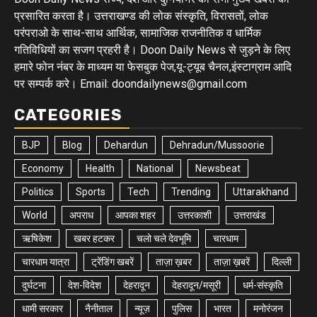
प्रसारित करता है। उत्तराखण्ड की लोक संस्कृति, विरासतों, लोक
परंपराओ के साथ-साथ आर्थिक, सामाजिक राजनीतिक व धार्मिक
गतिविधियों का सजग प्रहरी है। Doon Daily News से जुड़ने के लिए
हमारे फोन नंबर के माध्यम या फेसबुक पेज,यू-ट्यूब चैनल,इंस्टाग्राम आदि
पर सम्पर्क करे। Email: doondailynews@gmail.com
CATEGORIES
BJP
Blog
Dehardun
Dehradun/Mussoorie
Economy
Health
National
Newsbeat
Politics
Sports
Tech
Trending
Uttarakhand
World
अपराध
आपका शहर
उत्तरकाशी
उत्तराखंड
ऋषिकेश
खबर हटकर
चलो चले देवभूमि
चारधाम
चारधाम यात्रा
ट्रेंडिंग खबरें
ताज़ा ख़बर
ताज़ा ख़बरें
दिल्ली
दुर्घटना
देश-विदेश
देहरादून
देहरादून/मसूरी
धर्म-संस्कृति
धामी सरकार
नैनीताल
न्यूज़
पुलिस
भारत
मनोरंजन