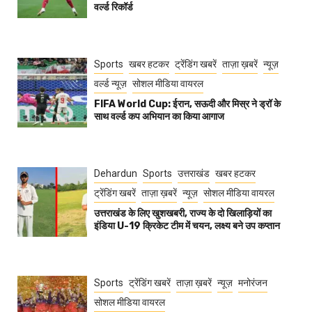
वर्ल्ड रिकॉर्ड
Sports
खबर हटकर
ट्रेंडिंग खबरें
ताज़ा ख़बरें
न्यूज़
वर्ल्ड न्यूज़
सोशल मीडिया वायरल
FIFA World Cup: ईरान, सऊदी और मिस्र ने ड्रॉ के
साथ वर्ल्ड कप अभियान का किया आगाज
Dehardun
Sports
उत्तराखंड
खबर हटकर
ट्रेंडिंग खबरें
ताज़ा ख़बरें
न्यूज़
सोशल मीडिया वायरल
उत्तराखंड के लिए खुशखबरी, राज्य के दो खिलाड़ियों का
इंडिया U-19 क्रिकेट टीम में चयन, लक्ष्य बने उप कप्तान
Sports
ट्रेंडिंग खबरें
ताज़ा ख़बरें
न्यूज़
मनोरंजन
सोशल मीडिया वायरल