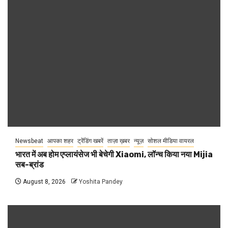
Newsbeat
आपका शहर
ट्रेंडिंग खबरें
ताज़ा ख़बर
न्यूज़
सोशल मीडिया वायरल
भारत में अब होम एप्लायंसेज भी बेचेगी Xiaomi, लॉन्च किया नया Mijia
सब-ब्रांड
August 8, 2026
Yoshita Pandey