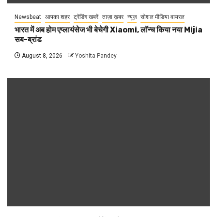
Newsbeat
आपका शहर
ट्रेंडिंग खबरें
ताज़ा ख़बर
न्यूज़
सोशल मीडिया वायरल
भारत में अब होम एप्लायंसेज भी बेचेगी Xiaomi, लॉन्च किया नया Mijia
सब-ब्रांड
August 8, 2026
Yoshita Pandey