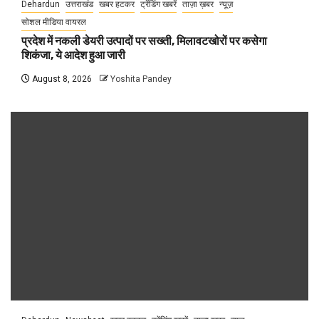
Dehardun
उत्तराखंड
खबर हटकर
ट्रेंडिंग खबरें
ताज़ा ख़बर
न्यूज़
सोशल मीडिया वायरल
प्रदेश में नकली डेयरी उत्पादों पर सख्ती, मिलावटखोरों पर कसेगा
शिकंजा, ये आदेश हुआ जारी
August 8, 2026
Yoshita Pandey