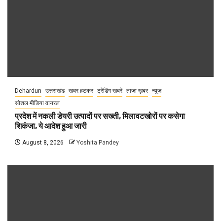
Dehardun
उत्तराखंड
खबर हटकर
ट्रेंडिंग खबरें
ताज़ा ख़बर
न्यूज़
सोशल मीडिया वायरल
प्रदेश में नकली डेयरी उत्पादों पर सख्ती, मिलावटखोरों पर कसेगा
शिकंजा, ये आदेश हुआ जारी
August 8, 2026
Yoshita Pandey