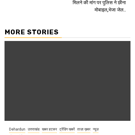
मिलने की मांग पर पुलिस ने छीना
मोबाइल,भेजा जेल..
MORE STORIES
Dehardun
उत्तराखंड
खबर हटकर
ट्रेंडिंग खबरें
ताज़ा ख़बर
न्यूज़