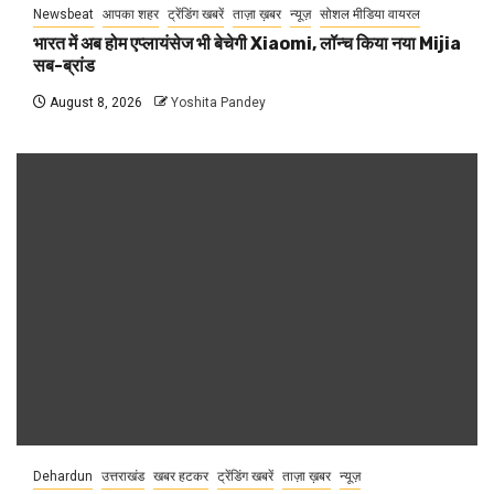
Newsbeat
आपका शहर
ट्रेंडिंग खबरें
ताज़ा ख़बर
न्यूज़
सोशल मीडिया वायरल
भारत में अब होम एप्लायंसेज भी बेचेगी Xiaomi, लॉन्च किया नया Mijia
सब-ब्रांड
August 8, 2026
Yoshita Pandey
Dehardun
उत्तराखंड
खबर हटकर
ट्रेंडिंग खबरें
ताज़ा ख़बर
न्यूज़