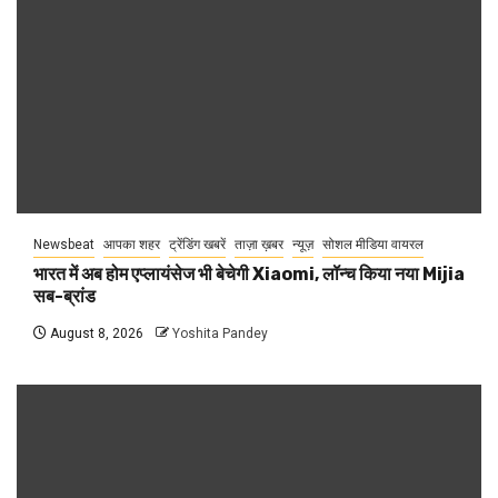
Newsbeat
आपका शहर
ट्रेंडिंग खबरें
ताज़ा ख़बर
न्यूज़
सोशल मीडिया वायरल
भारत में अब होम एप्लायंसेज भी बेचेगी Xiaomi, लॉन्च किया नया Mijia
सब-ब्रांड
August 8, 2026
Yoshita Pandey