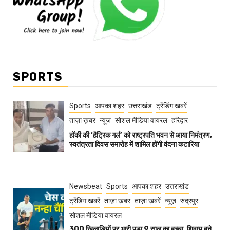
SPORTS
Sports
आपका शहर
उत्तराखंड
ट्रेंडिंग खबरें
ताज़ा ख़बर
न्यूज़
सोशल मीडिया वायरल
हरिद्वार
हॉकी की ‘हैट्रिक गर्ल’ को राष्ट्रपति भवन से आया निमंत्रण,
स्वतंत्रता दिवस समारोह में शामिल होंगी वंदना कटारिया
Newsbeat
Sports
आपका शहर
उत्तराखंड
ट्रेंडिंग खबरें
ताज़ा ख़बर
ताज़ा ख़बरें
न्यूज़
रुद्रपुर
सोशल मीडिया वायरल
300 खिलाड़ियों पर भारी पड़ा 9 साल का बच्चा, शिवाय बने