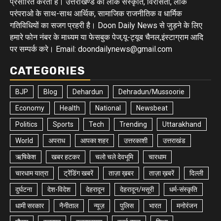
प्रसारित करता है। उत्तराखण्ड की लोक संस्कृति, विरासतों, लोक
परंपराओ के साथ-साथ आर्थिक, सामाजिक राजनीतिक व धार्मिक
गतिविधियों का सजग प्रहरी है। Doon Daily News से जुड़ने के लिए
हमारे फोन नंबर के माध्यम या फेसबुक पेज,यू-ट्यूब चैनल,इंस्टाग्राम आदि
पर सम्पर्क करे। Email: doondailynews@gmail.com
CATEGORIES
BJP
Blog
Dehardun
Dehradun/Mussoorie
Economy
Health
National
Newsbeat
Politics
Sports
Tech
Trending
Uttarakhand
World
अपराध
आपका शहर
उत्तरकाशी
उत्तराखंड
ऋषिकेश
खबर हटकर
चलो चले देवभूमि
चारधाम
चारधाम यात्रा
ट्रेंडिंग खबरें
ताज़ा ख़बर
ताज़ा ख़बरें
दिल्ली
दुर्घटना
देश-विदेश
देहरादून
देहरादून/मसूरी
धर्म-संस्कृति
धामी सरकार
नैनीताल
न्यूज़
पुलिस
भारत
मनोरंजन