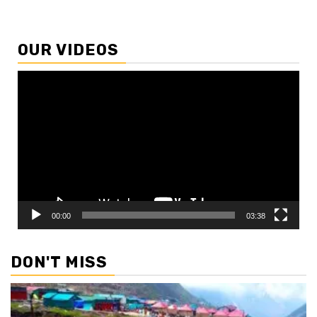
OUR VIDEOS
Video
Player
00:00
03:38
DON'T MISS