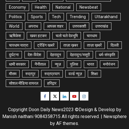
Economy
Health
National
Newsbeat
Politics
Sports
Tech
Trending
Uttarakhand
World
अपराध
आपका शहर
उत्तरकाशी
उत्तराखंड
ऋषिकेश
खबर हटकर
चलो चले देवभूमि
चारधाम
चारधाम यात्रा
ट्रेंडिंग खबरें
ताज़ा ख़बर
ताज़ा ख़बरें
दिल्ली
दुर्घटना
देश-विदेश
देहरादून
देहरादून/मसूरी
धर्म-संस्कृति
धामी सरकार
नैनीताल
न्यूज़
पुलिस
भारत
मनोरंजन
मौसम
रुद्रपुर
रुद्रप्रयाग
वर्ल्ड न्यूज़
शिक्षा
सोशल मीडिया वायरल
हरिद्वार
Facebook
Twitter
Linkedin
Youtube
Instagram
Copyright Doon Daily News2023 ©Design & Develop by
Manish naithani 9084358715 All rights reserved.
|
Newsphere
by AF themes.