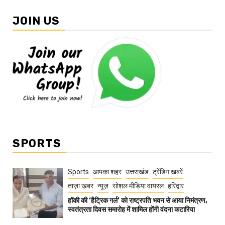
JOIN US
SPORTS
Sports
आपका शहर
उत्तराखंड
ट्रेंडिंग खबरें
ताज़ा ख़बर
न्यूज़
सोशल मीडिया वायरल
हरिद्वार
हॉकी की ‘हैट्रिक गर्ल’ को राष्ट्रपति भवन से आया निमंत्रण,
स्वतंत्रता दिवस समारोह में शामिल होंगी वंदना कटारिया