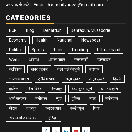
पर सम्पर्क करे। Email: doondailynews@gmail.com
CATEGORIES
BJP
Blog
Dehardun
Dehradun/Mussoorie
Economy
Health
National
Newsbeat
Politics
Sports
Tech
Trending
Uttarakhand
World
अपराध
आपका शहर
उत्तरकाशी
उत्तराखंड
ऋषिकेश
खबर हटकर
चलो चले देवभूमि
चारधाम
चारधाम यात्रा
ट्रेंडिंग खबरें
ताज़ा ख़बर
ताज़ा ख़बरें
दिल्ली
दुर्घटना
देश-विदेश
देहरादून
देहरादून/मसूरी
धर्म-संस्कृति
धामी सरकार
नैनीताल
न्यूज़
पुलिस
भारत
मनोरंजन
मौसम
रुद्रपुर
रुद्रप्रयाग
वर्ल्ड न्यूज़
शिक्षा
सोशल मीडिया वायरल
हरिद्वार
Facebook
Twitter
Linkedin
Youtube
Instagram