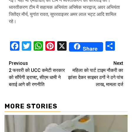
गई। यहां भी एमडीडीए की टीम ने ध्वस्तीकरण की कार्रवाई की।
ध्वस्तीकरण टीम में सहायक अभियंता अभिषेक भारद्वाज, अवर अभियंता
जितेंद्र मौर्य, युगांत रावत, सुपरवाइजर अमर लाल भट्ट आदि शामिल
रहे।
Facebook
Twitter
WhatsApp
Pinterest
X
Sha
Share
Continue
Previous
Next
2 फरवरी को UCC कमेटी सरकार
महिला को पार्ट टाइम नौकरी का
Reading
को सौंपेगी ड्राफ्ट, सीएम धामी ने
झांसा देकर साइबर ठगों ने ठगे पांच
बताई आगे की रणनीति
लाख, मामला दर्ज
MORE STORIES