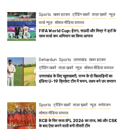
Sports
खबर हटकर
ट्रेंडिंग खबरें
ताज़ा ख़बरें
न्यूज़
वर्ल्ड न्यूज़
सोशल मीडिया वायरल
FIFA World Cup: ईरान, सऊदी और मिस्र ने ड्रॉ के
साथ वर्ल्ड कप अभियान का किया आगाज
Dehardun
Sports
उत्तराखंड
खबर हटकर
ट्रेंडिंग खबरें
ताज़ा ख़बरें
न्यूज़
सोशल मीडिया वायरल
उत्तराखंड के लिए खुशखबरी, राज्य के दो खिलाड़ियों का
इंडिया U-19 क्रिकेट टीम में चयन, लक्ष्य बने उप कप्तान
Sports
ट्रेंडिंग खबरें
ताज़ा ख़बरें
न्यूज़
मनोरंजन
सोशल मीडिया वायरल
RCB के सिर सजा IPL 2026 का ताज, MI और CSK
के बाद ऐसा करने वाली बनी तीसरी टीम