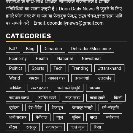
परंपराओ के साथ-साथ आर्थिक, सामाजिक राजनीतिक व धार्मिक
गतिविधियों का सजग प्रहरी है। Doon Daily News से जुड़ने के लिए
हमारे फोन नंबर के माध्यम या फेसबुक पेज,यू-ट्यूब चैनल,इंस्टाग्राम आदि
पर सम्पर्क करे। Email: doondailynews@gmail.com
CATEGORIES
BJP
Blog
Dehardun
Dehradun/Mussoorie
Economy
Health
National
Newsbeat
Politics
Sports
Tech
Trending
Uttarakhand
World
अपराध
आपका शहर
उत्तरकाशी
उत्तराखंड
ऋषिकेश
खबर हटकर
चलो चले देवभूमि
चारधाम
चारधाम यात्रा
ट्रेंडिंग खबरें
ताज़ा ख़बर
ताज़ा ख़बरें
दिल्ली
दुर्घटना
देश-विदेश
देहरादून
देहरादून/मसूरी
धर्म-संस्कृति
धामी सरकार
नैनीताल
न्यूज़
पुलिस
भारत
मनोरंजन
मौसम
रुद्रपुर
रुद्रप्रयाग
वर्ल्ड न्यूज़
शिक्षा