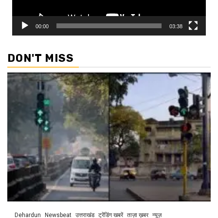
00:00
03:38
DON'T MISS
Dehardun
Newsbeat
उत्तराखंड
ट्रेंडिंग खबरें
ताज़ा ख़बर
न्यूज़