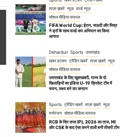
Sports
खबर हटकर
ट्रेंडिंग खबरें
ताज़ा ख़बरें
न्यूज़
वर्ल्ड न्यूज़
सोशल मीडिया वायरल
FIFA World Cup: ईरान, सऊदी और मिस्र
ने ड्रॉ के साथ वर्ल्ड कप अभियान का किया
आगाज
Dehardun
Sports
उत्तराखंड
खबर हटकर
ट्रेंडिंग खबरें
ताज़ा ख़बरें
न्यूज़
सोशल मीडिया वायरल
उत्तराखंड के लिए खुशखबरी, राज्य के दो
खिलाड़ियों का इंडिया U-19 क्रिकेट टीम में
चयन, लक्ष्य बने उप कप्तान
Sports
ट्रेंडिंग खबरें
ताज़ा ख़बरें
न्यूज़
मनोरंजन
सोशल मीडिया वायरल
RCB के सिर सजा IPL 2026 का ताज, MI
और CSK के बाद ऐसा करने वाली बनी तीसरी टीम