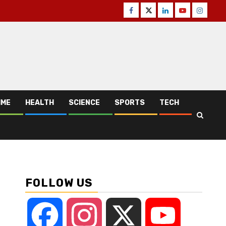
Facebook
Twitter
Linkedin
Youtube
Instagr
IME
HEALTH
SCIENCE
SPORTS
TECH
FOLLOW US
Facebook
Instagram
X
YouTube