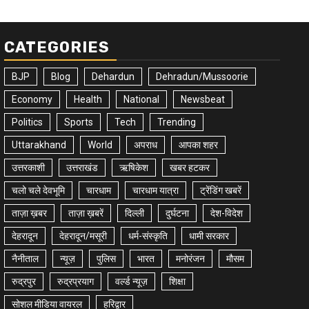
CATEGORIES
BJP
Blog
Dehardun
Dehradun/Mussoorie
Economy
Health
National
Newsbeat
Politics
Sports
Tech
Trending
Uttarakhand
World
अपराध
आपका शहर
उत्तरकाशी
उत्तराखंड
ऋषिकेश
खबर हटकर
चलो चले देवभूमि
चारधाम
चारधाम यात्रा
ट्रेंडिंग खबरें
ताज़ा ख़बर
ताज़ा ख़बरें
दिल्ली
दुर्घटना
देश-विदेश
देहरादून
देहरादून/मसूरी
धर्म-संस्कृति
धामी सरकार
नैनीताल
न्यूज़
पुलिस
भारत
मनोरंजन
मौसम
रुद्रपुर
रुद्रप्रयाग
वर्ल्ड न्यूज़
शिक्षा
सोशल मीडिया वायरल
हरिद्वार