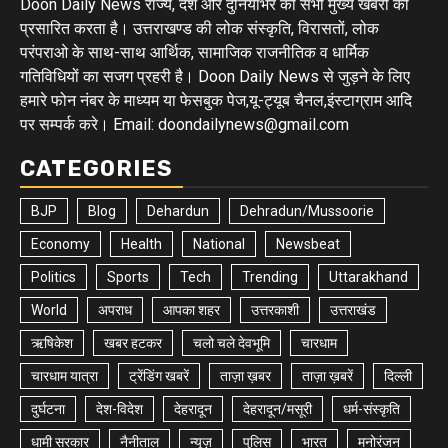
Doon Daily News राज्य, देश और दुनियाभर की सभी मुख्य खबरों को
प्रसारित करता है। उत्तराखण्ड की लोक संस्कृति, विरासतों, लोक
परंपराओ के साथ-साथ आर्थिक, सामाजिक राजनीतिक व धार्मिक
गतिविधियों का सजग प्रहरी है। Doon Daily News से जुड़ने के लिए
हमारे फोन नंबर के माध्यम या फेसबुक पेज,यू-ट्यूब चैनल,इंस्टाग्राम आदि
पर सम्पर्क करे। Email: doondailynews@gmail.com
CATEGORIES
BJP
Blog
Dehardun
Dehradun/Mussoorie
Economy
Health
National
Newsbeat
Politics
Sports
Tech
Trending
Uttarakhand
World
अपराध
आपका शहर
उत्तरकाशी
उत्तराखंड
ऋषिकेश
खबर हटकर
चलो चले देवभूमि
चारधाम
चारधाम यात्रा
ट्रेंडिंग खबरें
ताज़ा ख़बर
ताज़ा ख़बरें
दिल्ली
दुर्घटना
देश-विदेश
देहरादून
देहरादून/मसूरी
धर्म-संस्कृति
धामी सरकार
नैनीताल
न्यूज़
पुलिस
भारत
मनोरंजन