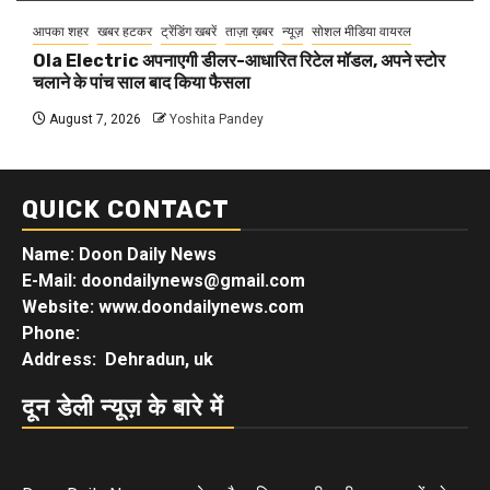
आपका शहर
खबर हटकर
ट्रेंडिंग खबरें
ताज़ा ख़बर
न्यूज़
सोशल मीडिया वायरल
Ola Electric अपनाएगी डीलर-आधारित रिटेल मॉडल, अपने स्टोर
चलाने के पांच साल बाद किया फैसला
August 7, 2026
Yoshita Pandey
QUICK CONTACT
Name: Doon Daily News
E-Mail: doondailynews@gmail.com
Website: www.doondailynews.com
Phone:
Address: Dehradun, uk
दून डेली न्यूज़ के बारे में