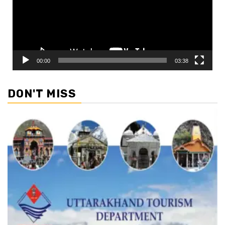
00:00
03:38
DON'T MISS