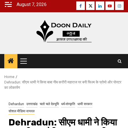
Skip
August 7, 2026
Facebook
Twitter
Linkedin
Youtube
Inst
to
content
Primary
Menu
Home
Dehradun: सीएम धामी ने किया बाबा नीब करौरी महाराज पर बनी फिल्म के प्रोमो और पोस्टर
का लोकार्पण
Dehardun
उत्तराखंड
चलो चले देवभूमि
धर्म-संस्कृति
धामी सरकार
सोशल मीडिया वायरल
Dehradun: सीएम धामी ने किया