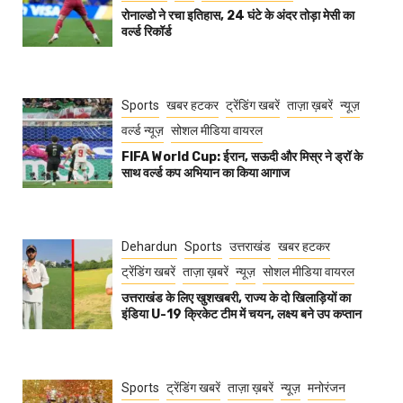
रोनाल्डो ने रचा इतिहास, 24 घंटे के अंदर तोड़ा मेसी का
वर्ल्ड रिकॉर्ड
Sports
खबर हटकर
ट्रेंडिंग खबरें
ताज़ा ख़बरें
न्यूज़
वर्ल्ड न्यूज़
सोशल मीडिया वायरल
FIFA World Cup: ईरान, सऊदी और मिस्र ने ड्रॉ के
साथ वर्ल्ड कप अभियान का किया आगाज
Dehardun
Sports
उत्तराखंड
खबर हटकर
ट्रेंडिंग खबरें
ताज़ा ख़बरें
न्यूज़
सोशल मीडिया वायरल
उत्तराखंड के लिए खुशखबरी, राज्य के दो खिलाड़ियों का
इंडिया U-19 क्रिकेट टीम में चयन, लक्ष्य बने उप कप्तान
Sports
ट्रेंडिंग खबरें
ताज़ा ख़बरें
न्यूज़
मनोरंजन