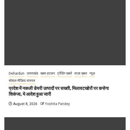
Dehardun
उत्तराखंड
खबर हटकर
ट्रेंडिंग खबरें
ताज़ा ख़बर
न्यूज़
सोशल मीडिया वायरल
प्रदेश में नकली डेयरी उत्पादों पर सख्ती, मिलावटखोरों पर कसेगा
शिकंजा, ये आदेश हुआ जारी
August 8, 2026
Yoshita Pandey