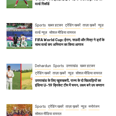
वर्ल्ड रिकॉर्ड
Sports
खबर हटकर
ट्रेंडिंग खबरें
ताज़ा ख़बरें
न्यूज़
वर्ल्ड न्यूज़
सोशल मीडिया वायरल
FIFA World Cup: ईरान, सऊदी और मिस्र ने ड्रॉ के
साथ वर्ल्ड कप अभियान का किया आगाज
Dehardun
Sports
उत्तराखंड
खबर हटकर
ट्रेंडिंग खबरें
ताज़ा ख़बरें
न्यूज़
सोशल मीडिया वायरल
उत्तराखंड के लिए खुशखबरी, राज्य के दो खिलाड़ियों का
इंडिया U-19 क्रिकेट टीम में चयन, लक्ष्य बने उप कप्तान
Sports
ट्रेंडिंग खबरें
ताज़ा ख़बरें
न्यूज़
मनोरंजन
सोशल मीडिया वायरल