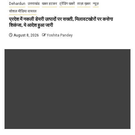
Dehardun
उत्तराखंड
खबर हटकर
ट्रेंडिंग खबरें
ताज़ा ख़बर
न्यूज़
सोशल मीडिया वायरल
प्रदेश में नकली डेयरी उत्पादों पर सख्ती, मिलावटखोरों पर कसेगा
शिकंजा, ये आदेश हुआ जारी
August 8, 2026
Yoshita Pandey