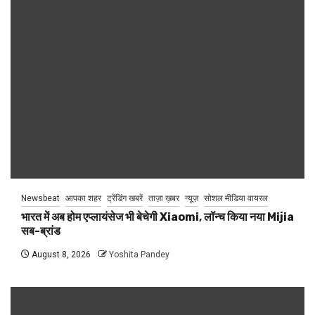
Newsbeat
आपका शहर
ट्रेंडिंग खबरें
ताज़ा ख़बर
न्यूज़
सोशल मीडिया वायरल
भारत में अब होम एप्लायंसेज भी बेचेगी Xiaomi, लॉन्च किया नया Mijia
सब-ब्रांड
August 8, 2026
Yoshita Pandey