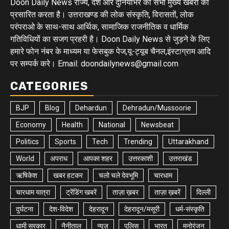
Doon Daily News राज्य, देश और दुनियाभर की सभी मुख्य खबरों को
प्रसारित करता है। उत्तराखण्ड की लोक संस्कृति, विरासतों, लोक
परंपराओ के साथ-साथ आर्थिक, सामाजिक राजनीतिक व धार्मिक
गतिविधियों का सजग प्रहरी है। Doon Daily News से जुड़ने के लिए
हमारे फोन नंबर के माध्यम या फेसबुक पेज,यू-ट्यूब चैनल,इंस्टाग्राम आदि
पर सम्पर्क करे। Email: doondailynews@gmail.com
CATEGORIES
BJP
Blog
Dehardun
Dehradun/Mussoorie
Economy
Health
National
Newsbeat
Politics
Sports
Tech
Trending
Uttarakhand
World
अपराध
आपका शहर
उत्तरकाशी
उत्तराखंड
ऋषिकेश
खबर हटकर
चलो चले देवभूमि
चारधाम
चारधाम यात्रा
ट्रेंडिंग खबरें
ताज़ा ख़बर
ताज़ा ख़बरें
दिल्ली
दुर्घटना
देश-विदेश
देहरादून
देहरादून/मसूरी
धर्म-संस्कृति
धामी सरकार
नैनीताल
न्यूज़
पुलिस
भारत
मनोरंजन