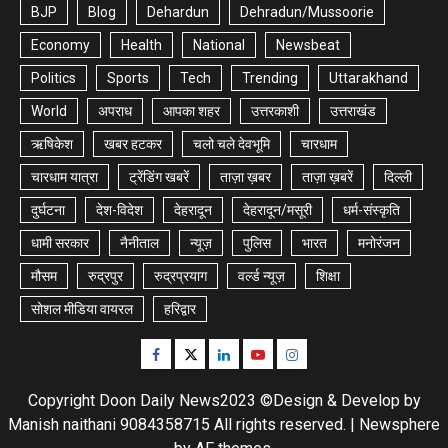
BJP
Blog
Dehardun
Dehradun/Mussoorie
Economy
Health
National
Newsbeat
Politics
Sports
Tech
Trending
Uttarakhand
World
अपराध
आपका शहर
उत्तरकाशी
उत्तराखंड
ऋषिकेश
खबर हटकर
चलो चले देवभूमि
चारधाम
चारधाम यात्रा
ट्रेंडिंग खबरें
ताज़ा ख़बर
ताज़ा ख़बरें
दिल्ली
दुर्घटना
देश-विदेश
देहरादून
देहरादून/मसूरी
धर्म-संस्कृति
धामी सरकार
नैनीताल
न्यूज़
पुलिस
भारत
मनोरंजन
मौसम
रुद्रपुर
रुद्रप्रयाग
वर्ल्ड न्यूज़
शिक्षा
सोशल मीडिया वायरल
हरिद्वार
Facebook
Twitter
Linkedin
Youtube
Instagram
Copyright Doon Daily News2023 ©Design & Develop by
Manish naithani 9084358715 All rights reserved.
|
Newsphere