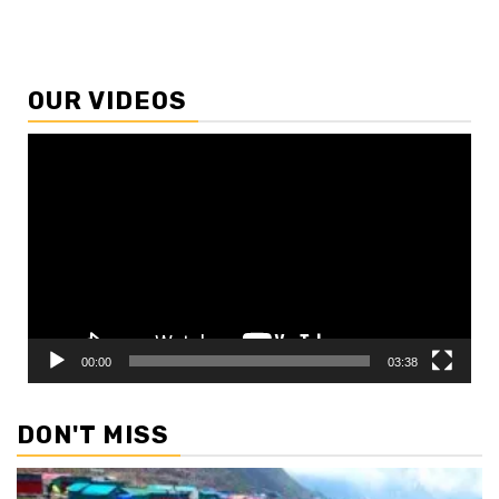
OUR VIDEOS
Video
Player
00:00
03:38
DON'T MISS