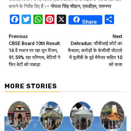
कराने के निर्देश दिए हैं।
– गोपाल सिंह चौहान, एसडीएम, रामनगर
Facebook
Twitter
WhatsApp
Pinterest
X
Sha
Share
Continue
Previous
Next
CBSE Board 10th Result:
Dehradun: सीबीआई कोर्ट का
Reading
16 वें स्थान पर रहा दून रीजन,
फैसला; करोड़ों के केसीसी घोटाले
91.59% रहा परिणाम, बेटियों ने
में यूजीबी के पूर्व मैनेजर सहित 10
फिर बेटों को पछाड़ा
को सजा
MORE STORIES