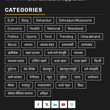
CATEGORIES
BJP
Blog
Dehardun
Dehradun/Mussoorie
Economy
Health
National
Newsbeat
Politics
Sports
Tech
Trending
Uttarakhand
World
अपराध
आपका शहर
उत्तरकाशी
उत्तराखंड
ऋषिकेश
खबर हटकर
चलो चले देवभूमि
चारधाम
चारधाम यात्रा
ट्रेंडिंग खबरें
ताज़ा ख़बर
ताज़ा ख़बरें
दिल्ली
दुर्घटना
देश-विदेश
देहरादून
देहरादून/मसूरी
धर्म-संस्कृति
धामी सरकार
नैनीताल
न्यूज़
पुलिस
भारत
मनोरंजन
मौसम
रुद्रपुर
रुद्रप्रयाग
वर्ल्ड न्यूज़
शिक्षा
सोशल मीडिया वायरल
हरिद्वार
Facebook
Twitter
Linkedin
Youtube
Instagram