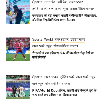
Sports
उत्तराखंड
ऋषिकेश
खबर हटकर
ट्रेंडिंग खबरें
ताज़ा ख़बर
न्यूज़
सोशल मीडिया वायरल
उत्तराखंड की बेटी सनाया भंडारी ने तीरंदाजी में जीता गोल्ड,
ओलंपिक में प्रतिनिधित्व करना है लक्ष्य
Sports
World
खबर हटकर
ट्रेंडिंग खबरें
ताज़ा ख़बरें
न्यूज़
सोशल मीडिया वायरल
रोनाल्डो ने रचा इतिहास, 24 घंटे के अंदर तोड़ा मेसी का
वर्ल्ड रिकॉर्ड
Sports
खबर हटकर
ट्रेंडिंग खबरें
ताज़ा ख़बरें
न्यूज़
वर्ल्ड न्यूज़
सोशल मीडिया वायरल
FIFA World Cup: ईरान, सऊदी और मिस्र ने ड्रॉ के
साथ वर्ल्ड कप अभियान का किया आगाज