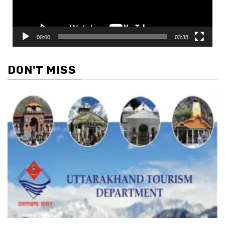
00:00
03:38
DON'T MISS