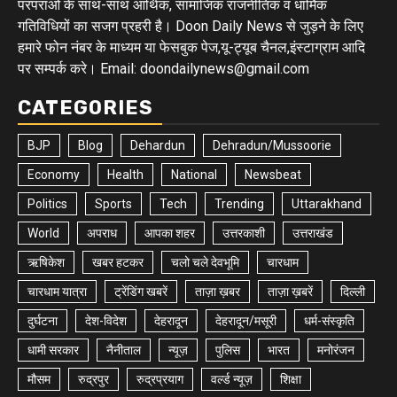
परंपराओ के साथ-साथ आर्थिक, सामाजिक राजनीतिक व धार्मिक
गतिविधियों का सजग प्रहरी है। Doon Daily News से जुड़ने के लिए
हमारे फोन नंबर के माध्यम या फेसबुक पेज,यू-ट्यूब चैनल,इंस्टाग्राम आदि
पर सम्पर्क करे। Email: doondailynews@gmail.com
CATEGORIES
BJP
Blog
Dehardun
Dehradun/Mussoorie
Economy
Health
National
Newsbeat
Politics
Sports
Tech
Trending
Uttarakhand
World
अपराध
आपका शहर
उत्तरकाशी
उत्तराखंड
ऋषिकेश
खबर हटकर
चलो चले देवभूमि
चारधाम
चारधाम यात्रा
ट्रेंडिंग खबरें
ताज़ा ख़बर
ताज़ा ख़बरें
दिल्ली
दुर्घटना
देश-विदेश
देहरादून
देहरादून/मसूरी
धर्म-संस्कृति
धामी सरकार
नैनीताल
न्यूज़
पुलिस
भारत
मनोरंजन
मौसम
रुद्रपुर
रुद्रप्रयाग
वर्ल्ड न्यूज़
शिक्षा