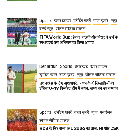
Sports
खबर हटकर
ट्रेंडिंग खबरें
ताज़ा ख़बरें
न्यूज़
वर्ल्ड न्यूज़
सोशल मीडिया वायरल
FIFA World Cup: ईरान, सऊदी और मिस्र ने ड्रॉ के
साथ वर्ल्ड कप अभियान का किया आगाज
Dehardun
Sports
उत्तराखंड
खबर हटकर
ट्रेंडिंग खबरें
ताज़ा ख़बरें
न्यूज़
सोशल मीडिया वायरल
उत्तराखंड के लिए खुशखबरी, राज्य के दो खिलाड़ियों का
इंडिया U-19 क्रिकेट टीम में चयन, लक्ष्य बने उप कप्तान
Sports
ट्रेंडिंग खबरें
ताज़ा ख़बरें
न्यूज़
मनोरंजन
सोशल मीडिया वायरल
RCB के सिर सजा IPL 2026 का ताज, MI और CSK